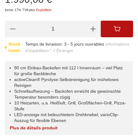
inclus 17% TVA
plus
Expédition
Stock
Temps de livraison:
3 - 5 jours ouvrables
informations
limité
d'expédition." > Étranger
90 cm Einbau-Backofen mit 112 l Innenraum – viel Platz
für große Backbleche
activeClean® Pyrolyse-Selbstreinigung für müheloses
Reinigen
Schnellaufheizung – Backofen erreicht die gewünschte
Temperatur besonders zügig
10 Heizarten, u.a. Heißluft, Grill, Großflächen-Grill, Pizza-
Stufe
LED-anzeige mit beleuchtetem Drehknebel, varioClip-
Auszug für flexible Ebenen
Plus de détails produit