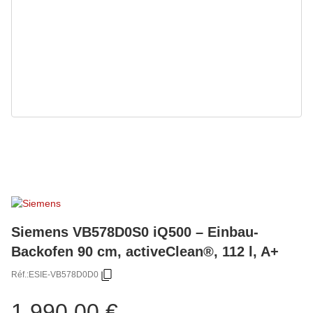
Siemens VB578D0S0 iQ500 – Einbau-
Backofen 90 cm, activeClean®, 112 l, A+
Réf.:
ESIE-VB578D0D0
1.990,00 €