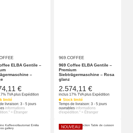
COFFEE
969.COFFEE
offee ELBA Gentile –
969 Coffee ELBA Gentile –
ium
Premium
rägermaschine –
Siebträgermaschine – Rosa
ge
glanz
74,11 €
2.574,11 €
 17% TVA
plus
Expédition
inclus 17% TVA
plus
Expédition
k limité
Stock limité
e livraison:
3 - 5 jours
Temps de livraison:
3 - 5 jours
les
informations
ouvrables
informations
ition." > Étranger
d'expédition." > Étranger
NOUVEAU