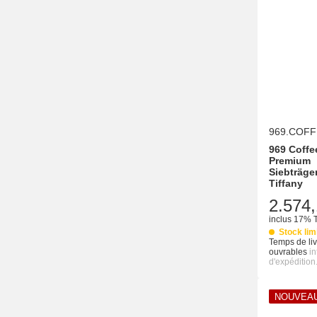
969.COFF
969 Coffe
Premium
Siebträge
Tiffany
2.574,
inclus 17% 
Stock lim
Temps de liv
ouvrables
i
d'expédition
NOUVEA