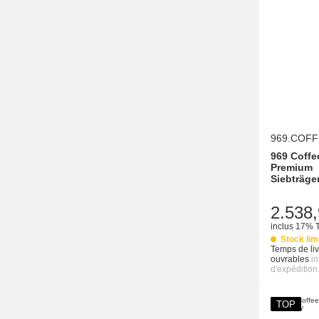
969.COFF
969 Coffe
Premium
Siebträge
2.538,
inclus 17% 
Stock lim
Temps de liv
ouvrables
i
d'expédition
TOP