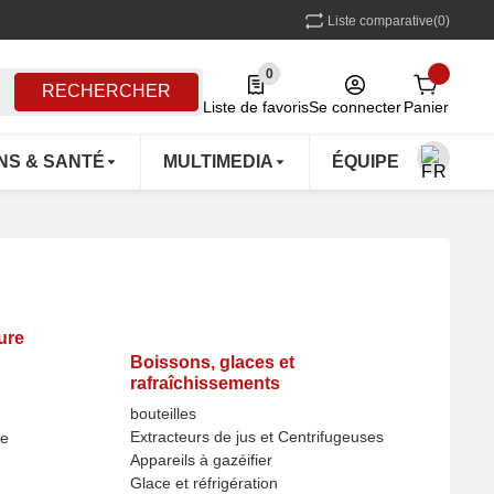
Liste comparative
(0)
0
0 Produkte in der Liste
RECHERCHER
Liste de favoris
Se connecter
Panier
NS & SANTÉ
MULTIMEDIA
ÉQUIPEMENTS D'
ture
Boissons, glaces et
rafraîchissements
bouteilles
Extracteurs de jus et Centrifugeuses
ie
Appareils à gazéifier
Glace et réfrigération