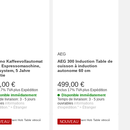
AEG
no Kaffeevollautomat
AEG 300 Induction Table de
a Espressomaschine,
cuisson à induction
system, 5 Jahre
autonome 60 cm
tie
,00 €
499,00 €
 17% TVA
plus
Expédition
inclus 17% TVA
plus
Expédition
onible immédiatement
Disponible immédiatement
e livraison:
3 - 5 jours
Temps de livraison:
3 - 5 jours
les
informations
ouvrables
informations
ition." > Étranger
d'expédition." > Étranger
VEAU
NOUVEAU