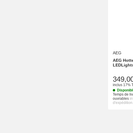
AEG
AEG Hotte 
LEDLight
349,0
inclus 17% 
Disponib
Temps de liv
ouvrables
i
d'expédition