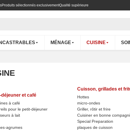
es
Produits sélectionnés exclusivement
Qualité supérieure
ENCASTRABLES
MÉNAGE
CUISINE
SOI
SINE
Cuisson, grillades et fri
t-déjeuner et café
Hottes
nes à café
micro-ondes
eils pour le petit-déjeuner
Griller, rôtir et frire
eurs à lait
Cuisiner en bonne compagn
Special Preparation
ses-agrumes
plaques de cuisson