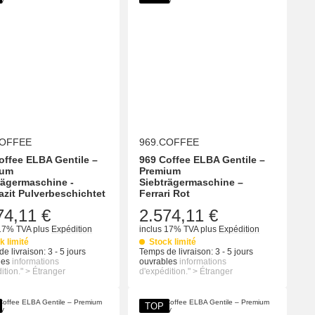
COFFEE
969.COFFEE
offee ELBA Gentile –
969 Coffee ELBA Gentile –
ium
Premium
rägermaschine -
Siebträgermaschine –
azit Pulverbeschichtet
Ferrari Rot
74,11 €
2.574,11 €
 17% TVA
plus
Expédition
inclus 17% TVA
plus
Expédition
k limité
Stock limité
e livraison:
3 - 5 jours
Temps de livraison:
3 - 5 jours
les
informations
ouvrables
informations
ition." > Étranger
d'expédition." > Étranger
TOP