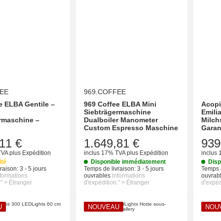
EE
969.COFFEE
e ELBA Gentile –
969 Coffee ELBA Mini
Acopi
Siebträgermaschine
Emili
rmaschine –
Dualboiler Manometer
Milch
Custom Espresso Maschine
Garan
11 €
1.649,81 €
939
TVA
plus
Expédition
inclus 17% TVA
plus
Expédition
inclus
ité
Disponible immédiatement
Disp
raison:
3 - 5 jours
Temps de livraison:
3 - 5 jours
Temps d
nformations
ouvrables
informations
ouvrab
." > Étranger
d'expédition." > Étranger
d'expéd
U
NOUVEAU
NOU