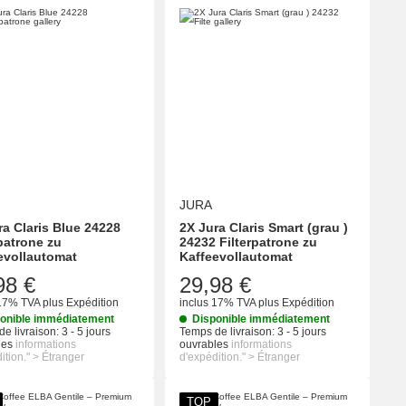
JURA
ra Claris Blue 24228
2X Jura Claris Smart (grau )
rpatrone zu
24232 Filterpatrone zu
evollautomat
Kaffeevollautomat
98 €
29,98 €
 17% TVA
plus
Expédition
inclus 17% TVA
plus
Expédition
onible immédiatement
Disponible immédiatement
e livraison:
3 - 5 jours
Temps de livraison:
3 - 5 jours
les
informations
ouvrables
informations
ition." > Étranger
d'expédition." > Étranger
TOP