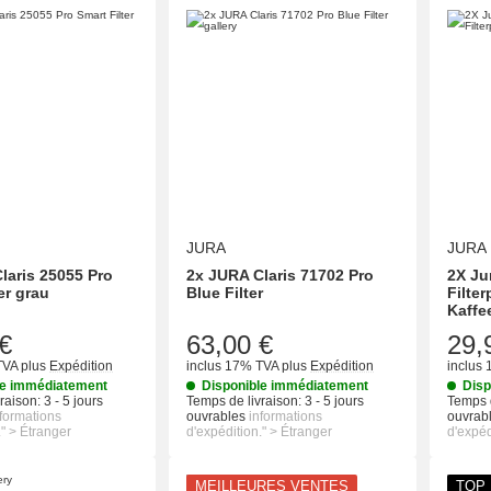
SFOUND#
SFOUND#
SFOUND#
SFOUND#
JURA
JURA
laris 25055 Pro
2x JURA Claris 71702 Pro
2X Ju
er grau
Blue Filter
Filte
Kaffe
€
63,00 €
29,
TVA
plus
Expédition
inclus 17% TVA
plus
Expédition
inclus
le immédiatement
Disponible immédiatement
Disp
raison:
3 - 5 jours
Temps de livraison:
3 - 5 jours
Temps d
nformations
ouvrables
informations
ouvrab
." > Étranger
d'expédition." > Étranger
d'expéd
MEILLEURES VENTES
TOP