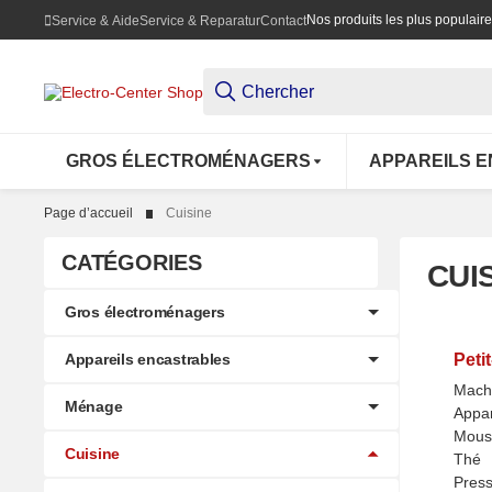
Nos produits les plus populair
Service & Aide
Service & Reparatur
Contact
GROS ÉLECTROMÉNAGERS
APPAREILS 
Page d’accueil
Cuisine
CATÉGORIES
CUI
Gros électroménagers
Appareils encastrables
Peti
Machi
Ménage
Appar
Mouss
Cuisine
Thé
Pres