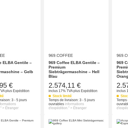
EE
969.COFFEE
969.
e ELBA Gentile –
969 Coffee ELBA Gentile –
969 C
Premium
Prem
rmaschine – Gelb
Siebträgermaschine – Hell
Siebt
Blau
Oran
95 €
2.574,11 €
2.5
TVA
plus
Expédition
inclus 17% TVA
plus
Expédition
inclus
ité
Stock limité
Stoc
raison:
3 - 5 jours
Temps de livraison:
3 - 5 jours
Temps d
nformations
ouvrables
informations
ouvrab
." > Étranger
d'expédition." > Étranger
d'expéd