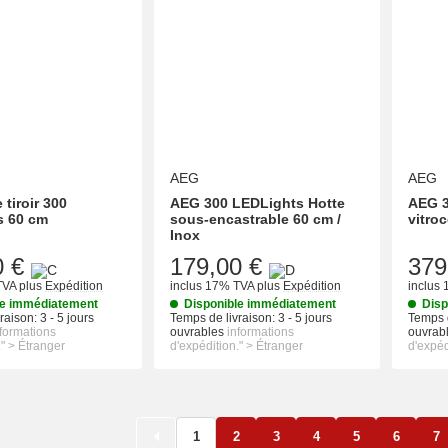
AEG
AEG
tiroir 300
AEG 300 LEDLights Hotte
AEG 3
s 60 cm
sous-encastrable 60 cm /
vitro
Inox
0 €
179,00 €
379
TVA
plus
Expédition
inclus 17% TVA
plus
Expédition
inclus
le immédiatement
Disponible immédiatement
Disp
raison:
3 - 5 jours
Temps de livraison:
3 - 5 jours
Temps d
nformations
ouvrables
informations
ouvrab
." > Étranger
d'expédition." > Étranger
d'expéd
1
2
3
4
5
6
7