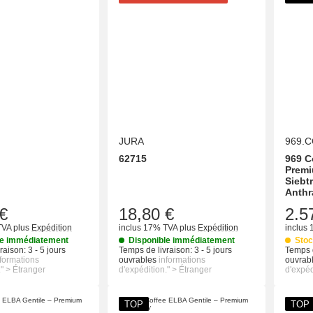
JURA
969.
62715
969 C
Prem
Siebt
Anthr
€
18,80 €
2.5
TVA
plus
Expédition
inclus 17% TVA
plus
Expédition
inclus
le immédiatement
Disponible immédiatement
Stoc
raison:
3 - 5 jours
Temps de livraison:
3 - 5 jours
Temps d
nformations
ouvrables
informations
ouvrab
." > Étranger
d'expédition." > Étranger
d'expéd
TOP
TOP