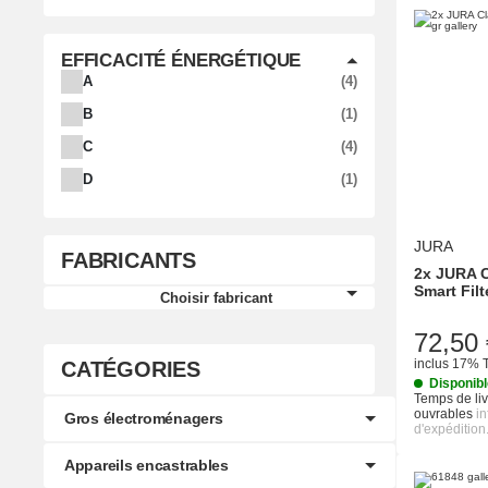
EFFICACITÉ ÉNERGÉTIQUE
#GLOBAL.PRODUCT
A
4
#GLOBAL.PRODUCT
B
1
#GLOBAL.PRODUCT
C
4
#GLOBAL.PRODUCT
D
1
JURA
FABRICANTS
2x JURA C
Smart Filt
Choisir fabricant
72,50 
inclus 17% 
CATÉGORIES
Disponib
Temps de liv
ouvrables
i
Gros électroménagers
d'expédition
Appareils encastrables