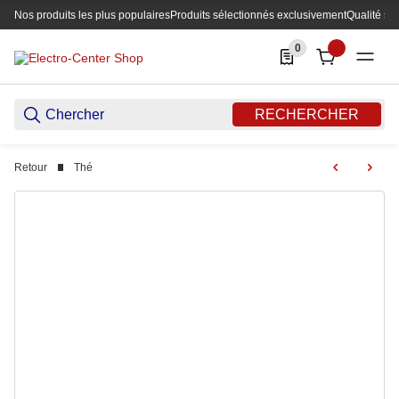
Nos produits les plus populaires
Produits sélectionnés exclusivement
Qualité su
0
0 Produkte in der List
RECHERCHER
Retour
Thé