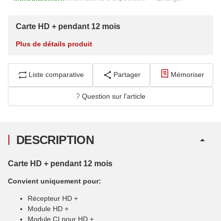
Carte HD + pendant 12 mois
Plus de détails produit
Liste comparative
Partager
Mémoriser
Question sur l'article
DESCRIPTION
Carte HD + pendant 12 mois
Convient uniquement pour:
Récepteur HD +
Module HD +
Module CI pour HD +