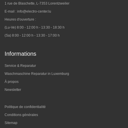
1 rue de Blaschette, L-7353 Lorentzweiler
E-mail :
info@electro-center.lu
Heures d'ouverture :
(Lu-Ve) 8:00 - 12:00 h - 13:30 - 18:30 h
(Sa) 8:00 - 12:00 h - 13:30 - 17:00 h
Informations
Service & Reparatur
Waschmaschine Reparatur in Luxemburg
À propos
Newsletter
Politique de confidentialité
Conditions générales
Sitemap