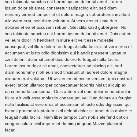
sea takimata sanctus est Lorem ipsum dolor sit amet. Lorem
ipsum dolor sit amet, consetetur sadipscing elitr, sed diam
nonumy eirmod tempor ut et dolore magna Laboratories invidunt
aliquyam erat, sed diam voluptua. At vero eos et justo duo
dolores et ea et accusam rebum. Stet clita kasd gubergren, No
sea takimata sanctus est Lorem ipsum dolor sit amet. Duis autem
vel eum dolor in hendrerit in iriure elit velit esse molestie
consequat, vel illum dolore eu feugiat nulla facilisis at vero eros et
accumsan et iusto odio dignissim qui blandit praesent luptatum
zzril delenit dolor sit amet duis dolore te feugait nulla facilisi.
Lorem ipsum dolor sit amet, consectetuer adipiscing elit, sed
diam nonummy nibh euismod tincidunt ut laoreet dolore magna
aliquam erat volutpat. Ut wisi enim ad minim veniam, quis nostrud
exerci tation ullamcorper consectetuer lobortis nisl ut aliquip ex
ea commodo consequat. Duis autem vel eum dolor in hendrerit in
iriure elit velit esse molestie consequat, vel illum dolore eu feugiat
nulla facilisis at vero eros et accumsan et iusto odio dignissim qui
blandit praesent luptatum zzril delenit dolor sit amet duis dolore te
feugait nulla facilisi. Nam liber tempor cum nobis eleifend option
congue soluta nihil imperdiet doming id quod Mazim placerat
facer