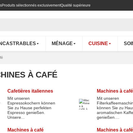
es
Produits sélectionnés exclusivement
Qualité supérieure
ENCASTRABLES
MÉNAGE
CUISINE
SOI
fé
HINES À CAFÉ
Cafetières italiennes
Machines à café à
Mit unseren
Mit unseren
Espressokochern können
Filterkaffeemaschi
ières italiennes
Machines à café à filtre
Sie zu Hause perfekten
können Sie zu Hau
Espresso genießen.
aromatischen Kaff
Unsere...
genießen....
Machines à café
Machines à café