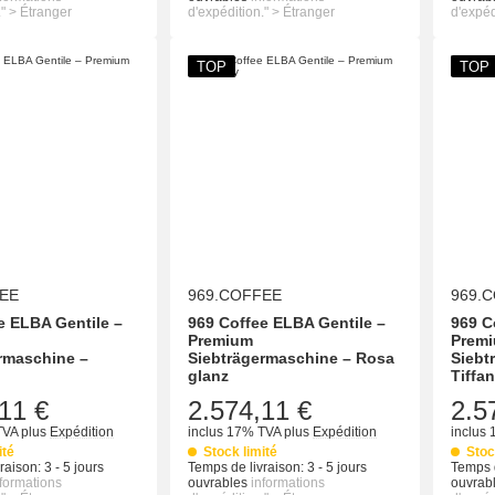
." > Étranger
d'expédition." > Étranger
d'expéd
TOP
TOP
EE
969.COFFEE
969.
e ELBA Gentile –
969 Coffee ELBA Gentile –
969 C
Premium
Prem
rmaschine –
Siebträgermaschine – Rosa
Siebt
glanz
Tiffa
11 €
2.574,11 €
2.5
TVA
plus
Expédition
inclus 17% TVA
plus
Expédition
inclus
ité
Stock limité
Stoc
raison:
3 - 5 jours
Temps de livraison:
3 - 5 jours
Temps d
nformations
ouvrables
informations
ouvrab