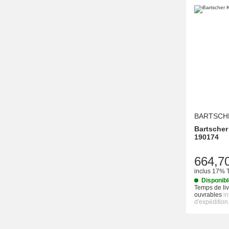
BARTSCH
Bartscher
190174
664,7
inclus 17% 
Disponib
Temps de liv
ouvrables
i
d'expédition