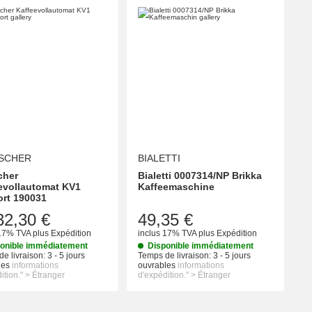
SCHER
BIALETTI
cher
Bialetti 0007314/NP Brikka
evollautomat KV1
Kaffeemaschine
rt 190031
32,30 €
49,35 €
 17% TVA
plus
Expédition
inclus 17% TVA
plus
Expédition
onible immédiatement
Disponible immédiatement
e livraison:
3 - 5 jours
Temps de livraison:
3 - 5 jours
les
informations
ouvrables
informations
ition." > Étranger
d'expédition." > Étranger