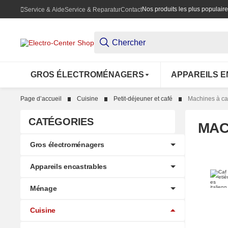
Nos produits les plus populair
Service & Aide
Service & Reparatur
Contact
GROS ÉLECTROMÉNAGERS
APPAREILS 
Page d’accueil
Cuisine
Petit-déjeuner et café
Machines à ca
CATÉGORIES
MAC
Gros électroménagers
Appareils encastrables
Cafet
Ménage
Cuisine