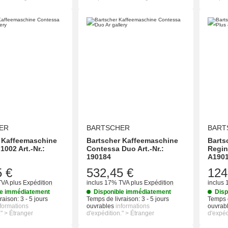
ER
BARTSCHER
BART
 Kaffeemaschine
Bartscher Kaffeemaschine
Barts
002 Art.-Nr.:
Contessa Duo Art.-Nr.:
Regina
190184
A190
5 €
532,45 €
124
TVA
plus
Expédition
inclus 17% TVA
plus
Expédition
inclus
le immédiatement
Disponible immédiatement
Disp
raison:
3 - 5 jours
Temps de livraison:
3 - 5 jours
Temps d
nformations
ouvrables
informations
ouvrab
." > Étranger
d'expédition." > Étranger
d'expéd