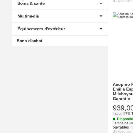
d'expédition
Soins & santé
Multimedia
Équipements d'extérieur
Bons d'achat
Acopino K
Emilia Es
Milchsyst
Garantie
939,0
inclus 17% 
Disponib
Temps de liv
ouvrables
i
d'expédition