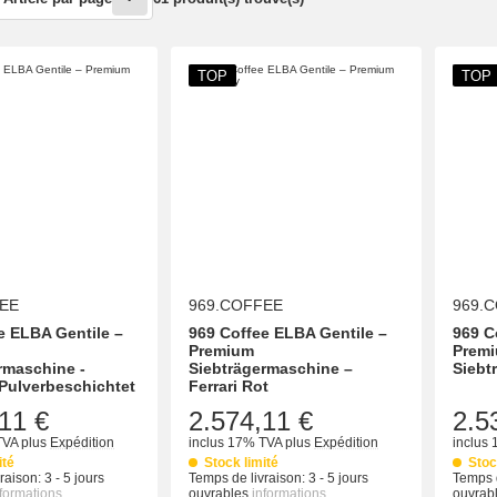
TOP
TOP
EE
969.COFFEE
969.
e ELBA Gentile –
969 Coffee ELBA Gentile –
969 C
Premium
Prem
rmaschine -
Siebträgermaschine –
Siebt
 Pulverbeschichtet
Ferrari Rot
11 €
2.574,11 €
2.5
TVA
plus
Expédition
inclus 17% TVA
plus
Expédition
inclus
ité
Stock limité
Stoc
raison:
3 - 5 jours
Temps de livraison:
3 - 5 jours
Temps d
nformations
ouvrables
informations
ouvrab