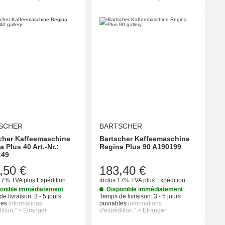
SCHER
BARTSCHER
cher Kaffeemaschine
Bartscher Kaffeemaschine
 Plus 40 Art.-Nr.:
Regina Plus 90 A190199
149
,50 €
183,40 €
 17% TVA
plus
Expédition
inclus 17% TVA
plus
Expédition
onible immédiatement
Disponible immédiatement
e livraison:
3 - 5 jours
Temps de livraison:
3 - 5 jours
les
informations
ouvrables
informations
ition." > Étranger
d'expédition." > Étranger