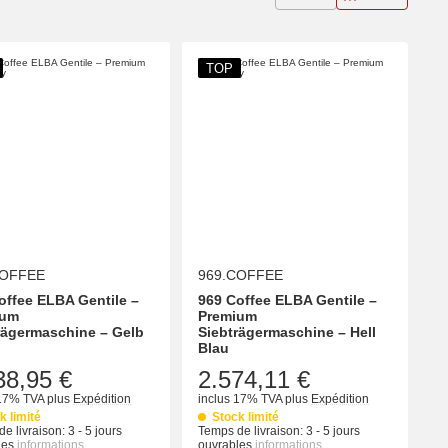
TOP
COFFEE
969.COFFEE
offee ELBA Gentile –
969 Coffee ELBA Gentile –
ium
Premium
rägermaschine – Gelb
Siebträgermaschine – Hell
Blau
38,95 €
2.574,11 €
 17% TVA
plus
Expédition
inclus 17% TVA
plus
Expédition
k limité
Stock limité
e livraison:
3 - 5 jours
Temps de livraison:
3 - 5 jours
les
informations
ouvrables
informations