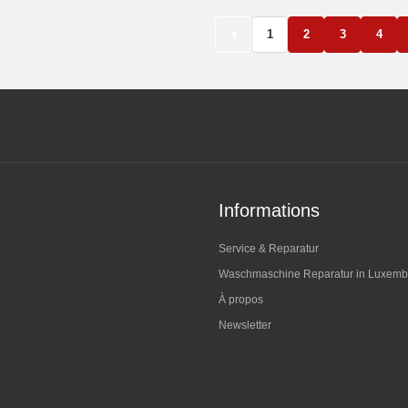
1
2
3
4
Informations
Service & Reparatur
Waschmaschine Reparatur in Luxemb
À propos
Newsletter