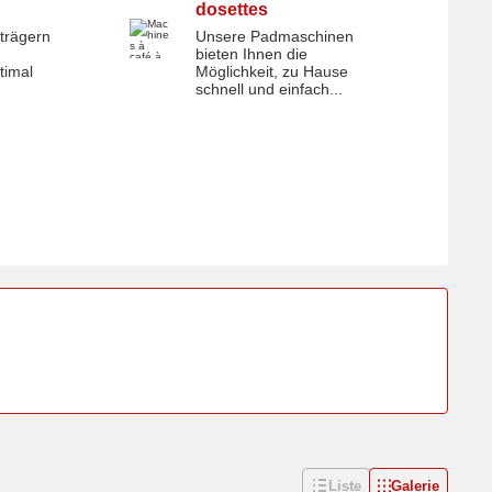
dosettes
trägern
Unsere Padmaschinen
les
Machines à café à dosettes
bieten Ihnen die
timal
Möglichkeit, zu Hause
schnell und einfach...
Liste
Galerie