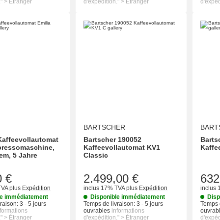
." > Étranger
d'expédition." > Étranger
d'expéd
BARTSCHER
BART
affeevollautomat
Bartscher 190052
Barts
pressomaschine,
Kaffeevollautomat KV1
Kaffe
em, 5 Jahre
Classic
0 €
2.499,00 €
632
TVA
plus
Expédition
inclus 17% TVA
plus
Expédition
inclus
le immédiatement
Disponible immédiatement
Disp
raison:
3 - 5 jours
Temps de livraison:
3 - 5 jours
Temps d
nformations
ouvrables
informations
ouvrab
." > Étranger
d'expédition." > Étranger
d'expéd