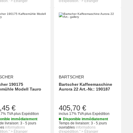
ition." > Étranger
d'expédition." > Étranger
SCHER
BARTSCHER
cher 190175
Bartscher Kaffeemaschine
emühle Modell Tauro
Aurora 22 Art.-Nr.: 190187
,45 €
405,70 €
 17% TVA
plus
Expédition
inclus 17% TVA
plus
Expédition
onible immédiatement
Disponible immédiatement
e livraison:
3 - 5 jours
Temps de livraison:
3 - 5 jours
les
informations
ouvrables
informations
ition." > Étranger
d'expédition." > Étranger