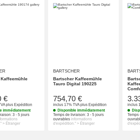
ER
BARTSCHER
BART
 Kaffeemühle
Bartscher Kaffeemühle
Barts
Tauro Digital 190225
Kaffe
Comfo
0 €
754,70 €
3.3
TVA
plus
Expédition
inclus 17% TVA
plus
Expédition
inclus
le immédiatement
Disponible immédiatement
Disp
raison:
3 - 5 jours
Temps de livraison:
3 - 5 jours
Temps d
nformations
ouvrables
informations
ouvrab
." > Étranger
d'expédition." > Étranger
d'expéd