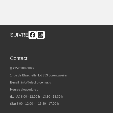
SUIVRE
Contact
+352 288 089 2
1 rue de Blaschette, L-7353 Lorentzweiler
E-mail :
info@electro-center.lu
Heures d'ouverture :
(Lu-Ve) 8:00 - 12:00 h - 13:30 - 18:30 h
(Sa) 8:00 - 12:00 h - 13:30 - 17:00 h