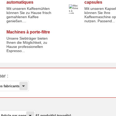
automatiques
capsules
Mit unseren Kaffeemühlen
Mit unseren Kapsel
nes à café automatiques
Machines à café porte-capsu
können Sie zu Hause frisch
können Sie Ihre
gemahlenen Kaffee
Kaffeemaschine op
genießen....
nutzen. Passend...
Machines à porte-filtre
Unsere Siebträger bieten
Ihnen die Möglichkeit, zu
nes à porte-filtre
Hause professionellen
Espresso...
par :
es fabricants
Article par page
61 produit(s) trouvé(s)