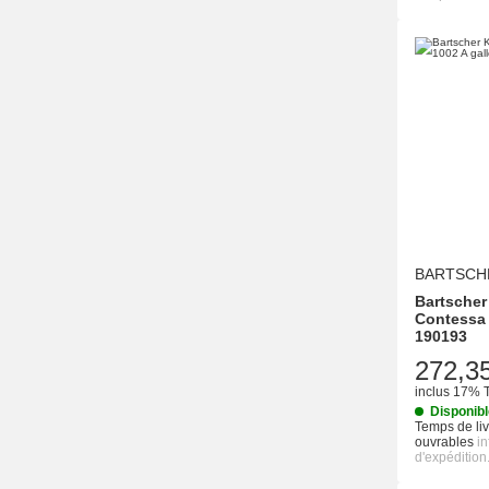
BARTSCH
Bartscher
Contessa 1
190193
272,3
inclus 17% 
Disponib
Temps de liv
ouvrables
i
d'expédition