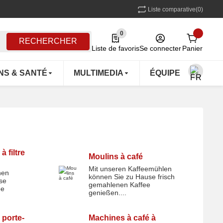
Liste comparative
(0)
0
0 Produkte in der Liste
RECHERCHER
Liste de favoris
Se connecter
Panier
NS & SANTÉ
MULTIMEDIA
ÉQUIPEMENTS D'
 filtre
Moulins à café
Mit unseren Kaffeemühlen
nen
können Sie zu Hause frisch
Moulins à café
se
gemahlenen Kaffee
ee
genießen....
 porte-
Machines à café à