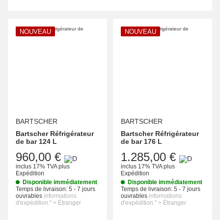
NOUVEAU
NOUVEAU
BARTSCHER
BARTSCHER
Bartscher Réfrigérateur
Bartscher Réfrigérateur
de bar 124 L
de bar 176 L
960,00 €
1.285,00 €
inclus 17% TVA
plus
inclus 17% TVA
plus
Expédition
Expédition
Disponible immédiatement
Disponible immédiatement
Temps de livraison:
5 - 7 jours
Temps de livraison:
5 - 7 jours
ouvrables
informations
ouvrables
informations
d'expédition." > Étranger
d'expédition." > Étranger