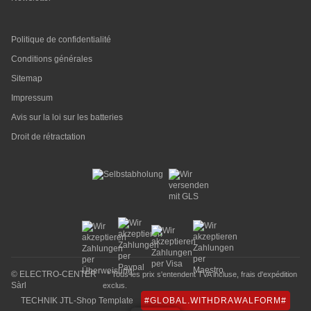
Politique de confidentialité
Conditions générales
Sitemap
Impressum
Avis sur la loi sur les batteries
Droit de rétractation
© ELECTRO-CENTER
* Tous les prix s'entendent TVA incluse,
frais d'expédition
Sàrl
exclus.
TECHNIK JTL-Shop Template
#GLOBAL.WITHDRAWALFORM#