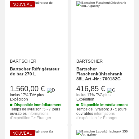
NOUVEAU
BARTSCHER
BARTSCHER
Bartscher Réfrigérateur
Bartscher
de bar 270 L
Flaschenkühlschrank
88L Art.-Nr.: 700182G
1.560,00 €
416,85 €
inclus 17% TVA
plus
inclus 17% TVA
plus
Expédition
Expédition
Disponible immédiatement
Disponible immédiatement
Temps de livraison:
5 - 7 jours
Temps de livraison:
3 - 5 jours
ouvrables
informations
ouvrables
informations
d'expédition." > Étranger
d'expédition." > Étranger
NOUVEAU