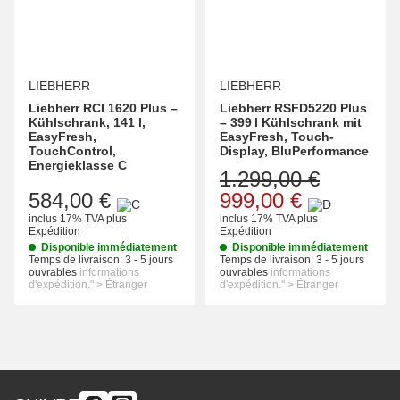
LIEBHERR
LIEBHERR
Liebherr RCI 1620 Plus –
Liebherr RSFD5220 Plus
Kühlschrank, 141 l,
– 399 l Kühlschrank mit
EasyFresh,
EasyFresh, Touch-
TouchControl,
Display, BluPerformance
Energieklasse C
1.299,00 €
584,00 €
999,00 €
inclus 17% TVA
plus
inclus 17% TVA
plus
Expédition
Expédition
Disponible immédiatement
Disponible immédiatement
Temps de livraison:
3 - 5 jours
Temps de livraison:
3 - 5 jours
ouvrables
informations
ouvrables
informations
d'expédition." > Étranger
d'expédition." > Étranger