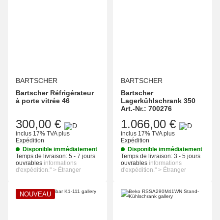
BARTSCHER
BARTSCHER
Bartscher Réfrigérateur
Bartscher
à porte vitrée 46
Lagerkühlschrank 350
Art.-Nr.: 700276
300,00 €
1.066,00 €
inclus 17% TVA
plus
inclus 17% TVA
plus
Expédition
Expédition
Disponible immédiatement
Disponible immédiatement
Temps de livraison:
5 - 7 jours
Temps de livraison:
3 - 5 jours
ouvrables
informations
ouvrables
informations
d'expédition." > Étranger
d'expédition." > Étranger
NOUVEAU