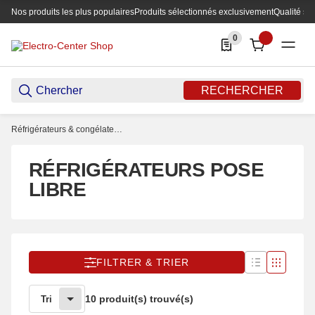
Nos produits les plus populaires
Produits sélectionnés exclusivement
Qualité su
0
0 Produkte in der List
RECHERCHER
Réfrigérateurs & congélateurs
RÉFRIGÉRATEURS POSE
LIBRE
FILTRER & TRIER
10 produit(s) trouvé(s)
Tri