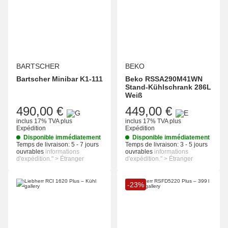
BARTSCHER
BEKO
Bartscher Minibar K1-111
Beko RSSA290M41WN
Stand-Kühlschrank 286L
Weiß
490,00 €
449,00 €
inclus 17% TVA
plus
inclus 17% TVA
plus
Expédition
Expédition
Disponible immédiatement
Disponible immédiatement
Temps de livraison:
5 - 7 jours
Temps de livraison:
3 - 5 jours
ouvrables
informations
ouvrables
informations
d'expédition." > Étranger
d'expédition." > Étranger
-23%