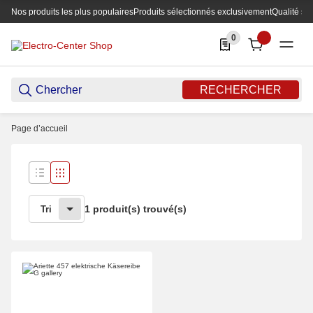
Nos produits les plus populaires
Produits sélectionnés exclusivement
Qualité su
0
0 Produkte in der List
RECHERCHER
Page d’accueil
1 produit(s) trouvé(s)
Tri