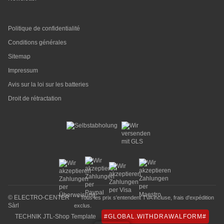
Politique de confidentialité
Conditions générales
Sitemap
Impressum
Avis sur la loi sur les batteries
Droit de rétractation
© ELECTRO-CENTER
* Tous les prix s'entendent TVA incluse,
frais d'expédition
Sàrl
exclus.
TECHNIK JTL-Shop Template
#GLOBAL.WITHDRAWALFORM#