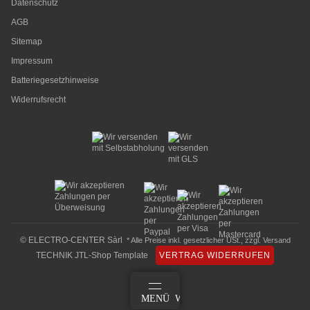
Datenschutz
AGB
Sitemap
Impressum
Batteriegesetzhinweise
Widerrufsrecht
© ELECTRO-CENTER Sàrl
* Alle Preise inkl. gesetzlicher USt., zzgl.
Versand
TECHNIK JTL-Shop Template
VERTRAG WIDERRUFEN
ANMELDEN
MENÜ
WARENKORB