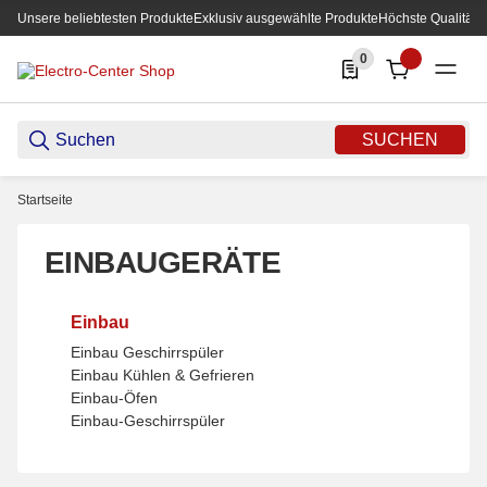
Unsere beliebtesten Produkte
Exklusiv ausgewählte Produkte
Höchste Qualität
0
0 Produkte in der List
SUCHEN
Startseite
EINBAUGERÄTE
Einbau
Einbau Geschirrspüler
Einbau Kühlen & Gefrieren
Einbau-Öfen
Einbau-Geschirrspüler