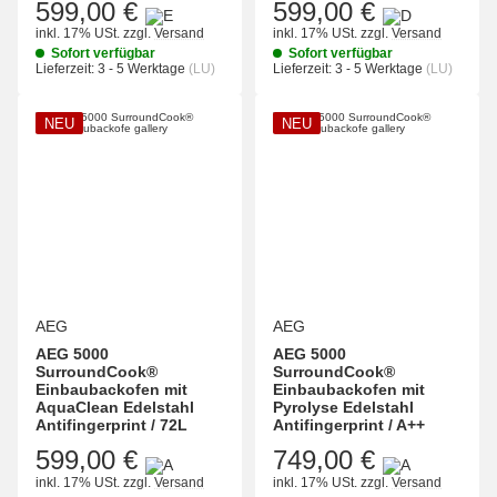
599,00 €
599,00 €
inkl. 17% USt.
zzgl.
Versand
inkl. 17% USt.
zzgl.
Versand
Sofort verfügbar
Sofort verfügbar
Lieferzeit:
3 - 5 Werktage
(LU)
Lieferzeit:
3 - 5 Werktage
(LU)
NEU
NEU
AEG
AEG
AEG 5000
AEG 5000
SurroundCook®
SurroundCook®
Einbaubackofen mit
Einbaubackofen mit
AquaClean Edelstahl
Pyrolyse Edelstahl
Antifingerprint / 72L
Antifingerprint / A++
599,00 €
749,00 €
inkl. 17% USt.
zzgl.
Versand
inkl. 17% USt.
zzgl.
Versand