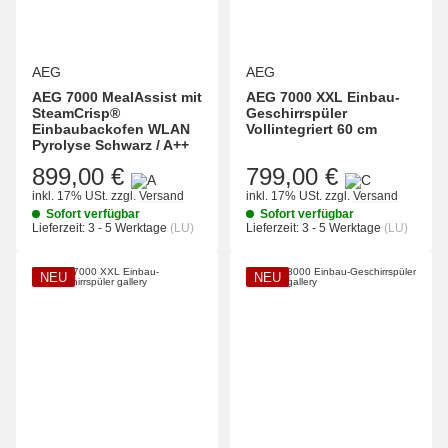
AEG
AEG
AEG 7000 MealAssist mit
AEG 7000 XXL Einbau-
SteamCrisp®
Geschirrspüler
Einbaubackofen WLAN
Vollintegriert 60 cm
Pyrolyse Schwarz / A++
899,00 €
799,00 €
inkl. 17% USt.
zzgl.
Versand
inkl. 17% USt.
zzgl.
Versand
Sofort verfügbar
Sofort verfügbar
Lieferzeit:
3 - 5 Werktage
(LU)
Lieferzeit:
3 - 5 Werktage
(LU)
NEU
NEU