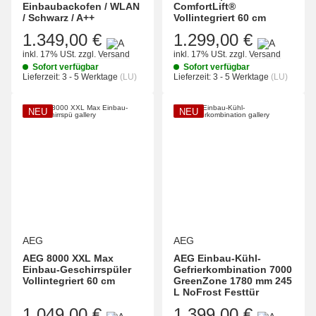
Einbaubackofen / WLAN
ComfortLift®
/ Schwarz / A++
Vollintegriert 60 cm
1.349,00 €
1.299,00 €
inkl. 17% USt.
zzgl.
Versand
inkl. 17% USt.
zzgl.
Versand
Sofort verfügbar
Sofort verfügbar
Lieferzeit:
3 - 5 Werktage
(LU)
Lieferzeit:
3 - 5 Werktage
(LU)
NEU
NEU
AEG
AEG
AEG 8000 XXL Max
AEG Einbau-Kühl-
Einbau-Geschirrspüler
Gefrierkombination 7000
Vollintegriert 60 cm
GreenZone 1780 mm 245
L NoFrost Festtür
1.049,00 €
1.399,00 €