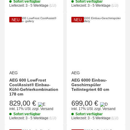
Sofort verfügbar
Sofort verfügbar
Lieferzeit:
3 - 5 Werktage
(LU)
Lieferzeit:
3 - 5 Werktage
(LU)
NEU
NEU
AEG
AEG
AEG 600 LowFrost
AEG 6000 Einbau-
CoolAssist® Einbau-
Geschirrspüler
Kühl-Gefrierkombination
Teilintegriert 60 cm
178 cm
829,00 €
699,00 €
inkl. 17% USt.
zzgl.
Versand
inkl. 17% USt.
zzgl.
Versand
Sofort verfügbar
Sofort verfügbar
Lieferzeit:
3 - 5 Werktage
(LU)
Lieferzeit:
3 - 5 Werktage
(LU)