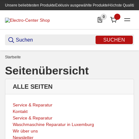
Unsere beliebtesten Produkte
Exklusiv ausgewählte Produkte
Höchste Qualität
0
0 Produkte in der List
SUCHEN
Startseite
Seitenübersicht
ALLE SEITEN
Service & Reparatur
Kontakt
Service & Reparatur
Waschmaschine Reparatur in Luxemburg
Wir über uns
Newsletter