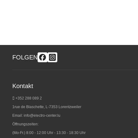
FOLGEN
Kontakt
+352 288 089 2
1rue de Blaschette, L-7353 Lorentzweiler
Email:
info@electro-center.lu
Öffnungszeiten:
(Mo-Fr.) 8:00 - 12:00 Uhr - 13:30 - 18:30 Uhr