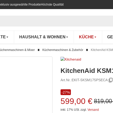
xklusiv ausgewählte Produkte
Höchste Qualität
ÄTE
HAUSHALT & WOHNEN
KÜCHE
GE
üchenmaschinen & Mixer
Küchenmaschinen & Zubehör
KitchenAid KS
KitchenAid KS
Art.Nr.:
EKIT-5KSM175PSECA
-27%
599,00 €
819,00
inkl. 17% USt.
zzgl.
Versand