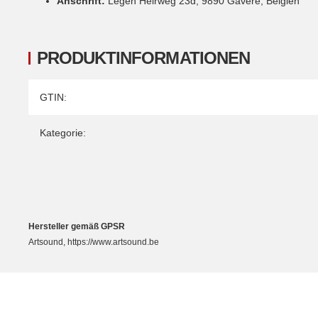
Anschrift:
Legen Heirweg 23d, 9890 Gavere, Belgien
PRODUKTINFORMATIONEN
Produkteigenschaft
Wert
GTIN:
Kategorie:
Hersteller gemäß GPSR
Artsound, https://www.artsound.be