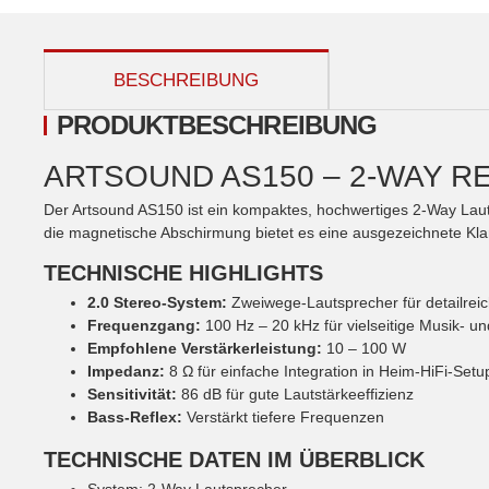
weitere Registerkarten anzeigen
BESCHREIBUNG
PRODUKTBESCHREIBUNG
ARTSOUND AS150 – 2-WAY 
Der Artsound AS150 ist ein kompaktes, hochwertiges 2-Way La
die magnetische Abschirmung bietet es eine ausgezeichnete Kl
TECHNISCHE HIGHLIGHTS
2.0 Stereo-System:
Zweiwege-Lautsprecher für detailrei
Frequenzgang:
100 Hz – 20 kHz für vielseitige Musik- 
Empfohlene Verstärkerleistung:
10 – 100 W
Impedanz:
8 Ω für einfache Integration in Heim-HiFi-Setu
Sensitivität:
86 dB für gute Lautstärkeeffizienz
Bass-Reflex:
Verstärkt tiefere Frequenzen
TECHNISCHE DATEN IM ÜBERBLICK
System: 2-Way Lautsprecher