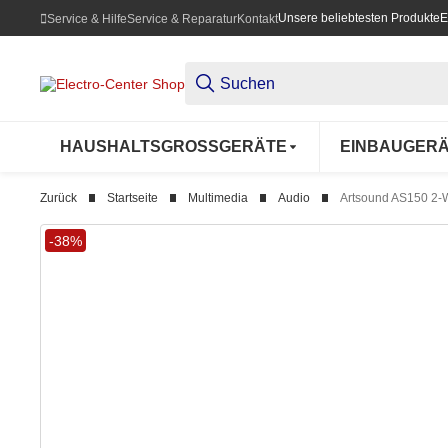
Unsere beliebtesten Produkte
E
Service & Hilfe
Service & Reparatur
Kontakt
HAUSHALTSGROSSGERÄTE
EINBAUGER
Zurück
Startseite
Multimedia
Audio
Artsound AS150 2-W
-38%