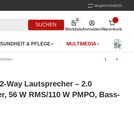
Vergleichsliste
(0)
0
0 Produkte in der Liste
SUCHEN
Merkliste
Anmelden
Warenkorb
SUNDHEIT & PFLEGE
MULTIMEDIA
OUTDOO
 Schwarz
2-Way Lautsprecher – 2.0
er, 56 W RMS/110 W PMPO, Bass-