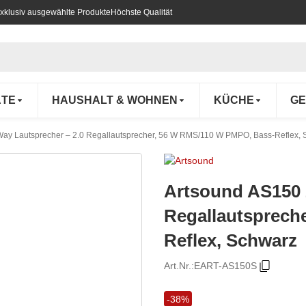
xklusiv ausgewählte Produkte
Höchste Qualität
ÄTE
HAUSHALT & WOHNEN
KÜCHE
GE
ay Lautsprecher – 2.0 Regallautsprecher, 56 W RMS/110 W PMPO, Bass-Reflex,
Artsound AS150 
Regallautsprech
Reflex, Schwarz
Art.Nr.:
EART-AS150S
-38%