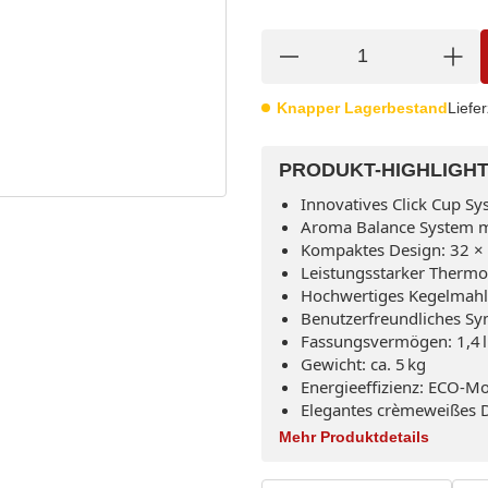
Knapper Lagerbestand
Liefer
PRODUKT-HIGHLIGHT
Innovatives Click Cup Sy
Aroma Balance System mi
Kompaktes Design: 32 × 
Leistungsstarker Therm
Hochwertiges Kegelmahl
Benutzerfreundliches Sy
Fassungsvermögen: 1,4 l
Gewicht: ca. 5 kg
Energieeffizienz: ECO-M
Elegantes crèmeweißes 
Mehr Produktdetails