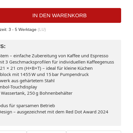
IN DEN WARENKORB
zeit:
3 - 5 Werktage
(LU)
S:
stem – einfache Zubereitung von Kaffee und Espresso
t 3 Geschmacksprofilen für individuellen Kaffeegenuss
21 × 21 cm (H×B×T) – ideal für kleine Küchen
oblock mit 1455 W und 15 bar Pumpendruck
werk aus gehärtetem Stahl
mbol-Touchdisplay
 Wassertank, 250 g Bohnenbehälter
odus für sparsamen Betrieb
Design – ausgezeichnet mit dem Red Dot Award 2024