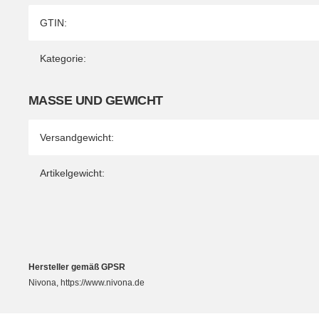
Produkteigenschaft
Wert
GTIN:
Kategorie:
MASSE UND GEWICHT
Versandgewicht:
Artikelgewicht:
Hersteller gemäß GPSR
Nivona, https://www.nivona.de