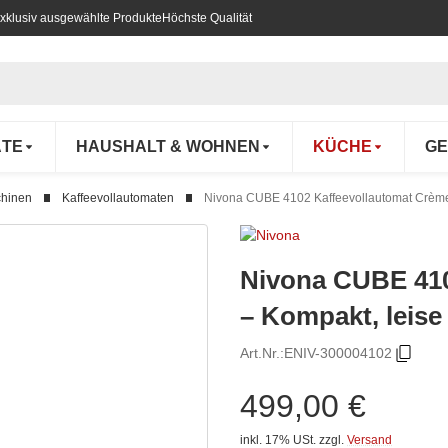
xklusiv ausgewählte Produkte
Höchste Qualität
ÄTE
HAUSHALT & WOHNEN
KÜCHE
GE
chinen
Kaffeevollautomaten
Nivona CUBE 4102 Kaffeevollautomat Crèmew
Nivona CUBE 410
– Kompakt, leise
Art.Nr.:
ENIV-300004102
499,00 €
inkl. 17% USt.
zzgl.
Versand