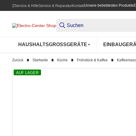
Unsere beliebtesten Produkte
E
Service & Hilfe
Service & Reparatur
Kontakt
HAUSHALTSGROSSGERÄTE
EINBAUGER
Zurück
Startseite
Küche
Frühstück & Kaffee
Kaffeemas
AUF LAGER