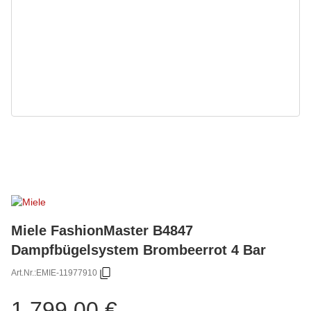
Miele FashionMaster B4847
Dampfbügelsystem Brombeerrot 4 Bar
Art.Nr.:
EMIE-11977910
1.799,00 €