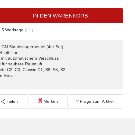
IN DEN WARENKORB
- 5 Werktage
(LU)
e GN Staubsaugerbeutel (4er Set)
luftfilter
 mit automatischem Verschluss
al für saubere Raumluft
ete C2, C3, Classic C1, S8, S5, S2
m Vlies
Teilen
Merken
Frage zum Artikel