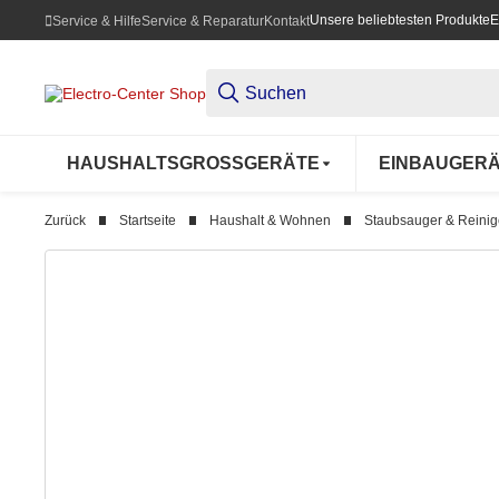
Unsere beliebtesten Produkte
E
Service & Hilfe
Service & Reparatur
Kontakt
HAUSHALTSGROSSGERÄTE
EINBAUGER
Zurück
Startseite
Haushalt & Wohnen
Staubsauger & Reinig