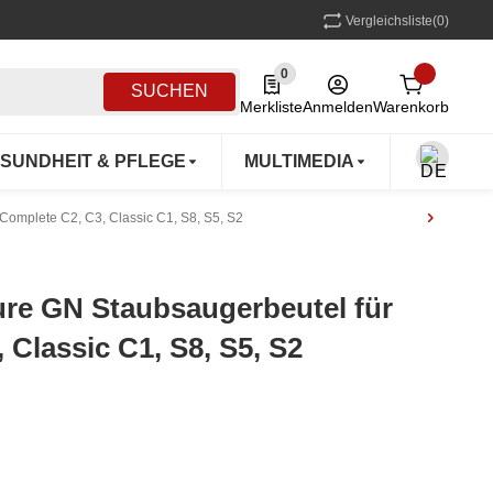
Vergleichsliste
(0)
0
0 Produkte in der Liste
SUCHEN
Merkliste
Anmelden
Warenkorb
SUNDHEIT & PFLEGE
MULTIMEDIA
OUTDOO
Complete C2, C3, Classic C1, S8, S5, S2
ure GN Staubsaugerbeutel für
 Classic C1, S8, S5, S2