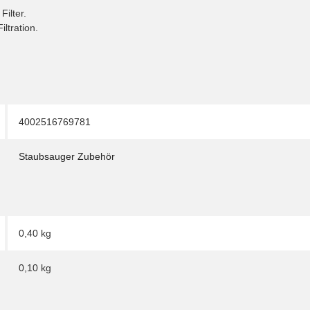
ilter.
ltration.
4002516769781
Staubsauger Zubehör
0,40 kg
0,10
kg