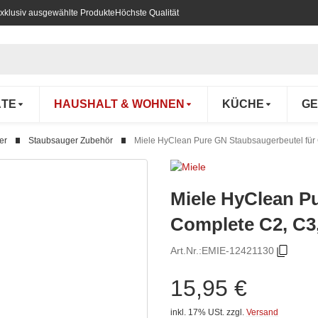
xklusiv ausgewählte Produkte
Höchste Qualität
ÄTE
HAUSHALT & WOHNEN
KÜCHE
GE
er
Staubsauger Zubehör
Miele HyClean Pure GN Staubsaugerbeutel für 
Miele HyClean P
Complete C2, C3,
Art.Nr.:
EMIE-12421130
15,95 €
inkl. 17% USt.
zzgl.
Versand