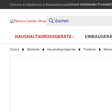
Unsere beliebtesten Produkte
E
Service & Hilfe
Service & Reparatur
Kontakt
HAUSHALTSGROSSGERÄTE
EINBAUGER
Zurück
Startseite
Haushaltsgroßgeräte
Trocknen
Wärme