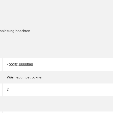
sanleitung beachten.
4002516888598
Wärmepumpetrockner
C