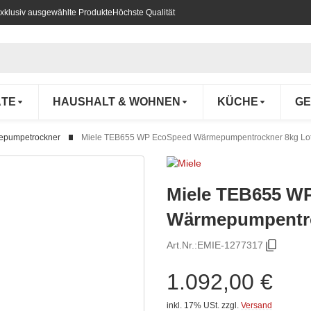
xklusiv ausgewählte Produkte
Höchste Qualität
ÄTE
HAUSHALT & WOHNEN
KÜCHE
GE
pumpetrockner
Miele TEB655 WP EcoSpeed Wärmepumpentrockner 8kg Lo
Miele TEB655 W
Wärmepumpentro
Art.Nr.:
EMIE-1277317
1.092,00 €
inkl. 17% USt.
zzgl.
Versand