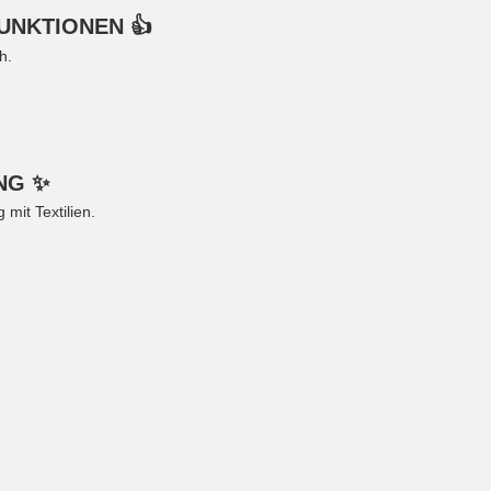
UNKTIONEN 👍
h.
NG ✨
mit Textilien.