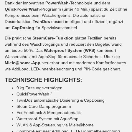
Dank der innovativen
PowerWash
-Technologie und dem
QuickPowerWash
-Programm (unter 49 Min.) sparst du Zeit ohne
Kompromisse beim Waschergebnis. Die automatische
Dosierfunktion
TwinDos
dosiert intelligent und effizient, ergänzt
um
CapDosing
für Spezialwaschmittel.
Die praktische
SteamCare-Funktion
glättet Textilien bereits
während des Waschvorgangs und reduziert den Bügelaufwand
um bis zu 50 %. Das
Waterproof-System (WPS)
kombiniert
Wasserschutz mit AquaStop für maximale Sicherheit. Über die
Miele@home-App
steuerbar und mit modernen Komfortfeatures
wie AddLoad, LED-Innenbeleuchtung und PIN-Code gesichert.
TECHNISCHE HIGHLIGHTS:
9 kg Fassungsvermögen
QuickPowerWash (
TwinDos automatische Dosierung & CapDosing
SteamCare-Dampfprogramm
EcoFeedback & Mengenautomatik
Waterproof-System mit AquaStop
WLAN & App-Steuerung via Miele@home
Comfort-Features: AddLoad, LED-Trommelbeleuchtung,