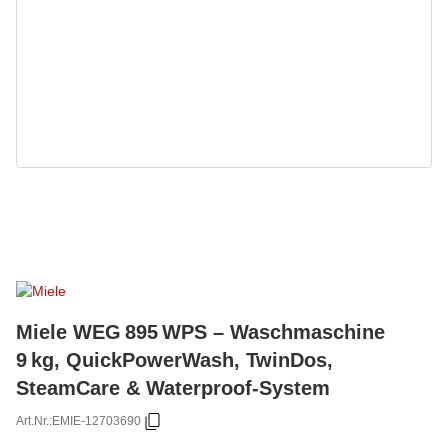
Miele WEG 895 WPS – Waschmaschine
9 kg, QuickPowerWash, TwinDos,
SteamCare & Waterproof-System
Art.Nr.:
EMIE-12703690