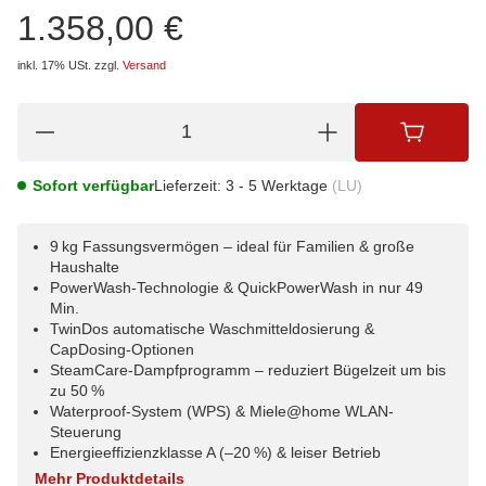
1.358,00 €
inkl. 17% USt.
zzgl.
Versand
Sofort verfügbar
Lieferzeit:
3 - 5 Werktage
(LU)
9 kg Fassungsvermögen – ideal für Familien & große
Haushalte
PowerWash-Technologie & QuickPowerWash in nur 49
Min.
TwinDos automatische Waschmitteldosierung &
CapDosing‑Optionen
SteamCare-Dampfprogramm – reduziert Bügelzeit um bis
zu 50 %
Waterproof-System (WPS) & Miele@home WLAN-
Steuerung
Energieeffizienzklasse A (–20 %) & leiser Betrieb
Mehr Produktdetails