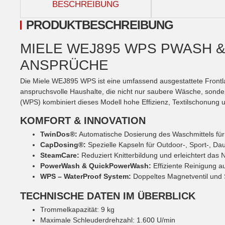
BESCHREIBUNG
PRODUKTBESCHREIBUNG
MIELE WEJ895 WPS PWASH 
ANSPRÜCHE
Die Miele WEJ895 WPS ist eine umfassend ausgestattete Frontla
anspruchsvolle Haushalte, die nicht nur saubere Wäsche, son
(WPS) kombiniert dieses Modell hohe Effizienz, Textilschonung u
KOMFORT & INNOVATION
TwinDos®:
Automatische Dosierung des Waschmittels fü
CapDosing®:
Spezielle Kapseln für Outdoor-, Sport-, 
SteamCare:
Reduziert Knitterbildung und erleichtert das
PowerWash & QuickPowerWash:
Effiziente Reinigung 
WPS – WaterProof System:
Doppeltes Magnetventil und
TECHNISCHE DATEN IM ÜBERBLICK
Trommelkapazität: 9 kg
Maximale Schleuderdrehzahl: 1.600 U/min