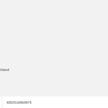
chland
4002516864875