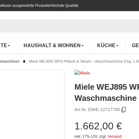
xklusiv ausgewählte Produkte
Höchste Qualität
ÄTE
HAUSHALT & WOHNEN
KÜCHE
GE
hmaschinen
Miele WEJ895 WPS PWash & Steam – Waschmaschine 9 kg, 1.6
Miele WEJ895 W
Waschmaschine 9
Art.Nr.:
EMIE-12717780
1.662,00 €
inkl. 17% USt.
zzgl.
Versand