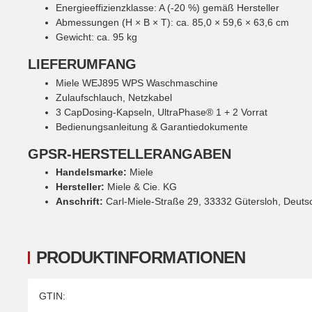
Energieeffizienzklasse: A (-20 %) gemäß Hersteller
Abmessungen (H × B × T): ca. 85,0 × 59,6 × 63,6 cm
Gewicht: ca. 95 kg
LIEFERUMFANG
Miele WEJ895 WPS Waschmaschine
Zulaufschlauch, Netzkabel
3 CapDosing-Kapseln, UltraPhase® 1 + 2 Vorrat
Bedienungsanleitung & Garantiedokumente
GPSR-HERSTELLERANGABEN
Handelsmarke:
Miele
Hersteller:
Miele & Cie. KG
Anschrift:
Carl-Miele-Straße 29, 33332 Gütersloh, Deuts
PRODUKTINFORMATIONEN
Produkteigenschaft
Wert
GTIN: