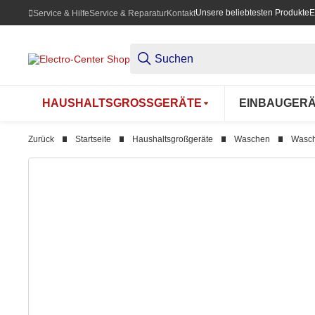
Unsere beliebtesten Produkte
E
Service & Hilfe
Service & Reparatur
Kontakt
HAUSHALTSGROSSGERÄTE
EINBAUGER
Zurück
Startseite
Haushaltsgroßgeräte
Waschen
Wasc