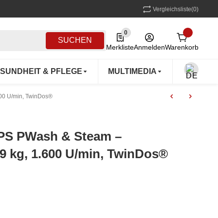
Vergleichsliste
(0)
0
0 Produkte in der Liste
SUCHEN
Merkliste
Anmelden
Warenkorb
SUNDHEIT & PFLEGE
MULTIMEDIA
OUTDOO
00 U/min, TwinDos®
PS PWash & Steam –
 kg, 1.600 U/min, TwinDos®