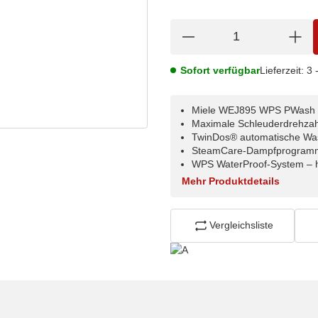
Sofort verfügbar
Lieferzeit:
3 
Miele WEJ895 WPS PWash &
Maximale Schleuderdrehzah
TwinDos® automatische Was
SteamCare-Dampfprogramm z
WPS WaterProof-System – h
Mehr Produktdetails
Vergleichsliste