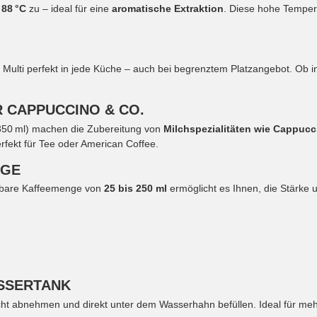
r
88 °C
zu – ideal für eine
aromatische Extraktion
. Diese hohe Tempera
 Multi perfekt in jede Küche – auch bei begrenztem Platzangebot. Ob 
 CAPPUCCINO & CO.
350 ml) machen die Zubereitung von
Milchspezialitäten wie Cappucc
ekt für Tee oder American Coffee.
NGE
llbare Kaffeemenge von
25 bis 250 ml
ermöglicht es Ihnen, die Stärke 
SSERTANK
cht abnehmen und direkt unter dem Wasserhahn befüllen. Ideal für me