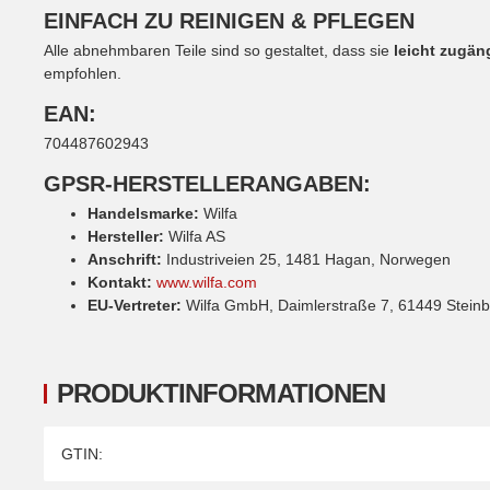
EINFACH ZU REINIGEN & PFLEGEN
Alle abnehmbaren Teile sind so gestaltet, dass sie
leicht zugän
empfohlen.
EAN:
704487602943
GPSR-HERSTELLERANGABEN:
Handelsmarke:
Wilfa
Hersteller:
Wilfa AS
Anschrift:
Industriveien 25, 1481 Hagan, Norwegen
Kontakt:
www.wilfa.com
EU-Vertreter:
Wilfa GmbH, Daimlerstraße 7, 61449 Steinb
PRODUKTINFORMATIONEN
Produkteigenschaft
Wert
GTIN: