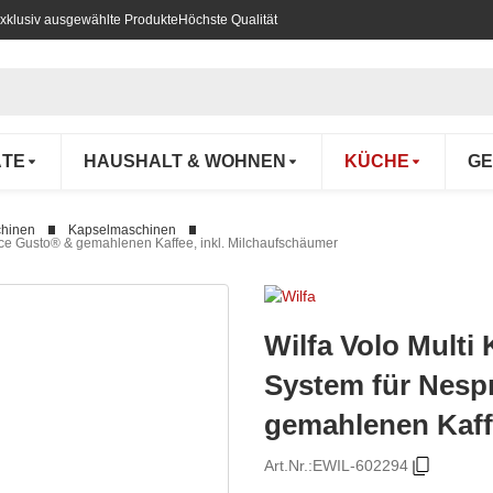
xklusiv ausgewählte Produkte
Höchste Qualität
ÄTE
HAUSHALT & WOHNEN
KÜCHE
GE
chinen
Kapselmaschinen
lce Gusto® & gemahlenen Kaffee, inkl. Milchaufschäumer
Wilfa Volo Multi
System für Nesp
gemahlenen Kaff
Art.Nr.:
EWIL-602294