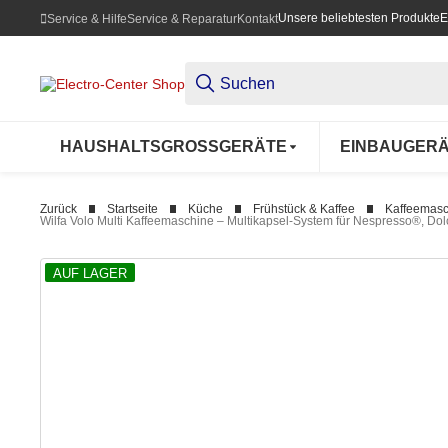
Unsere beliebtesten Produkte
E
Service & Hilfe
Service & Reparatur
Kontakt
HAUSHALTSGROSSGERÄTE
EINBAUGER
Zurück
Startseite
Küche
Frühstück & Kaffee
Kaffeemas
Wilfa Volo Multi Kaffeemaschine – Multikapsel-System für Nespresso®, Do
AUF LAGER