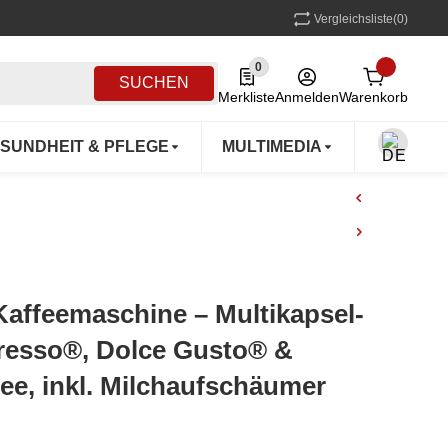
Vergleichsliste
(0)
0
0 Produkte in der Liste
SUCHEN
Merkliste
Anmelden
Warenkorb
SUNDHEIT & PFLEGE
MULTIMEDIA
OUTDOO
 Kaffeemaschine – Multikapsel-
resso®, Dolce Gusto® &
ee, inkl. Milchaufschäumer