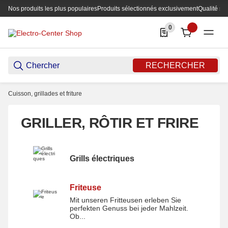
Nos produits les plus populaires
Produits sélectionnés exclusivement
Qualité su
0
0 Produkte in der List
RECHERCHER
Cuisson, grillades et friture
GRILLER, RÔTIR ET FRIRE
Grills électriques
Grills électriques
Friteuse
Mit unseren Fritteusen erleben Sie
Friteuse
perfekten Genuss bei jeder Mahlzeit.
Ob...