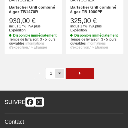
Bartscher Grill combiné
Bartscher Grill combiné
à gaz TB1470R
à gaz TB 1000PF
930,00 €
325,00 €
inclus 17% TVA
plus
inclus 17% TVA
plus
Expédition
Expédition
Disponible immédiatement
Disponible immédiatement
Temps de livraison:
3 - 5 jours
Temps de livraison:
3 - 5 jours
ouvrables
informations
ouvrables
informations
d'expédition." > Étranger
d'expédition." > Étranger
1
SUIVRE
Contact