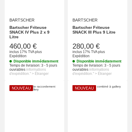
BARTSCHER
BARTSCHER
Bartscher Friteuse
Bartscher Friteuse
SNACK IV Plus 2 x 9
SNACK III Plus 9 Litre
Litre
460,00 €
280,00 €
inclus 17% TVA
plus
inclus 17% TVA
plus
Expédition
Expédition
Disponible immédiatement
Disponible immédiatement
Temps de livraison:
3 - 5 jours
Temps de livraison:
3 - 5 jours
ouvrables
informations
ouvrables
informations
d'expédition." > Étranger
d'expédition." > Étranger
NOUVEAU
NOUVEAU