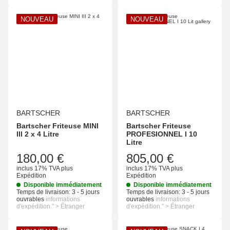
NOUVEAU
NOUVEAU
BARTSCHER
BARTSCHER
Bartscher Friteuse MINI
Bartscher Friteuse
III 2 x 4 Litre
PROFESIONNEL I 10
Litre
180,00 €
805,00 €
inclus 17% TVA
plus
inclus 17% TVA
plus
Expédition
Expédition
Disponible immédiatement
Disponible immédiatement
Temps de livraison:
3 - 5 jours
Temps de livraison:
3 - 5 jours
ouvrables
informations
ouvrables
informations
d'expédition." > Étranger
d'expédition." > Étranger