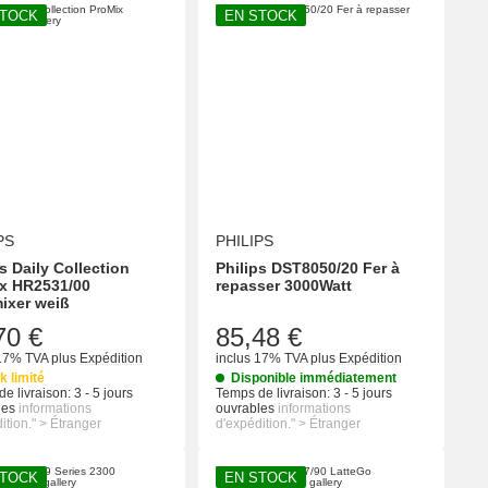
STOCK
EN STOCK
PS
PHILIPS
s Daily Collection
Philips DST8050/20 Fer à
x HR2531/00
repasser 3000Watt
ixer weiß
70 €
85,48 €
 17% TVA
plus
Expédition
inclus 17% TVA
plus
Expédition
k limité
Disponible immédiatement
e livraison:
3 - 5 jours
Temps de livraison:
3 - 5 jours
les
informations
ouvrables
informations
ition." > Étranger
d'expédition." > Étranger
STOCK
EN STOCK