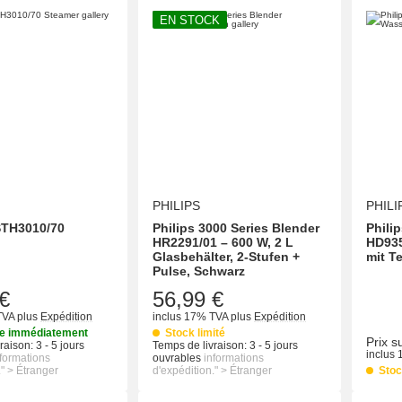
EN STOCK
PHILIPS
PHILI
 STH3010/70
Philips 3000 Series Blender
Phili
HR2291/01 – 600 W, 2 L
HD935
Glasbehälter, 2-Stufen +
mit T
Pulse, Schwarz
€
56,99 €
TVA
plus
Expédition
inclus 17% TVA
plus
Expédition
le immédiatement
Stock limité
Prix 
raison:
3 - 5 jours
Temps de livraison:
3 - 5 jours
inclus
nformations
ouvrables
informations
." > Étranger
d'expédition." > Étranger
Stoc