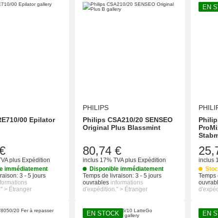
EN 
PHILIPS
PHILI
RE710/00 Epilator
Philips CSA210/20 SENSEO
Philip
Original Plus Blassmint
ProMi
Stabm
€
80,74 €
25,
TVA
plus
Expédition
inclus 17% TVA
plus
Expédition
inclus
le immédiatement
Disponible immédiatement
Stoc
raison:
3 - 5 jours
Temps de livraison:
3 - 5 jours
Temps d
nformations
ouvrables
informations
ouvrab
." > Étranger
d'expédition." > Étranger
d'expéd
EN STOCK
EN 