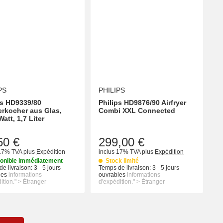
PS
PHILIPS
ps HD9339/80
Philips HD9876/90 Airfryer
rkocher aus Glas,
Combi XXL Connected
att, 1,7 Liter
50 €
299,00 €
 17% TVA
plus
Expédition
inclus 17% TVA
plus
Expédition
onible immédiatement
Stock limité
e livraison:
3 - 5 jours
Temps de livraison:
3 - 5 jours
les
informations
ouvrables
informations
ition." > Étranger
d'expédition." > Étranger