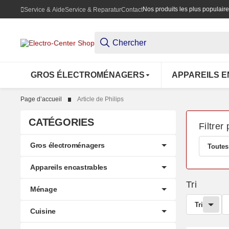
Nos produits les plus populair
Service & Aide
Service & Reparatur
Contact
GROS ÉLECTROMÉNAGERS
APPAREILS 
Page d’accueil
Article de Philips
CATÉGORIES
Filtrer 
Gros électroménagers
Toutes
Appareils encastrables
Tri
Ménage
Tri
Cuisine