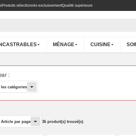
es
Produits sélectionnés exclusivement
Qualité supérieure
ENCASTRABLES
MÉNAGE
CUISINE
SOI
par :
 les catégories
Article par page
36 produit(s) trouvé(s)