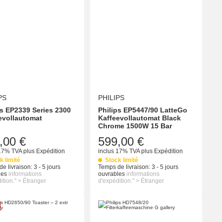
PS
PHILIPS
ps EP2339 Series 2300
Philips EP5447/90 LatteGo
evollautomat
Kaffeevollautomat Black
Chrome 1500W 15 Bar
,00 €
599,00 €
 17% TVA
plus
Expédition
inclus 17% TVA
plus
Expédition
k limité
Stock limité
e livraison:
3 - 5 jours
Temps de livraison:
3 - 5 jours
les
informations
ouvrables
informations
ition." > Étranger
d'expédition." > Étranger