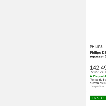
PHILIPS
Philips D
repasser 
142,4
inclus 17% 
Disponib
Temps de liv
ouvrables
i
d'expédition
EN STOC