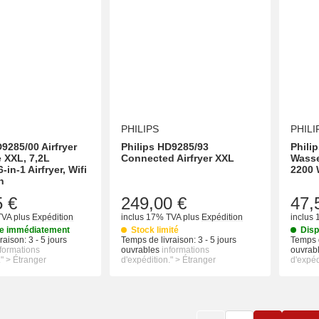
PHILIPS
PHILI
9285/00 Airfryer
Philips HD9285/93
Phili
e XXL, 7,2L
Connected Airfryer XXL
Wasse
-in-1 Airfryer, Wifi
2200 W
n
5 €
249,00 €
47,
TVA
plus
Expédition
inclus 17% TVA
plus
Expédition
inclus
le immédiatement
Stock limité
Disp
raison:
3 - 5 jours
Temps de livraison:
3 - 5 jours
Temps d
nformations
ouvrables
informations
ouvrab
." > Étranger
d'expédition." > Étranger
d'expéd