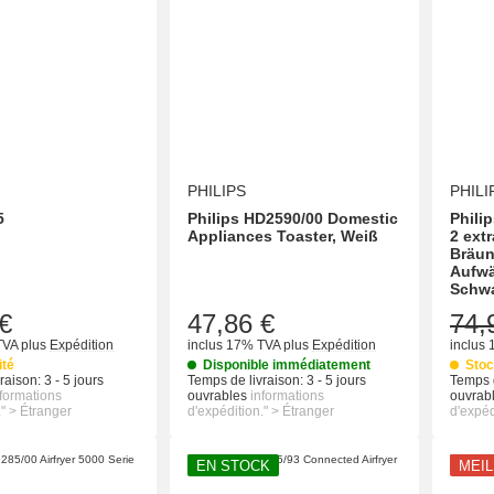
PHILIPS
PHILI
5
Philips HD2590/00 Domestic
Phili
Appliances Toaster, Weiß
2 extr
Bräun
Aufwä
Schwa
€
47,86 €
74,
TVA
plus
Expédition
inclus 17% TVA
plus
Expédition
inclus
ité
Disponible immédiatement
Stoc
raison:
3 - 5 jours
Temps de livraison:
3 - 5 jours
Temps d
nformations
ouvrables
informations
ouvrab
." > Étranger
d'expédition." > Étranger
d'expéd
EN STOCK
MEI