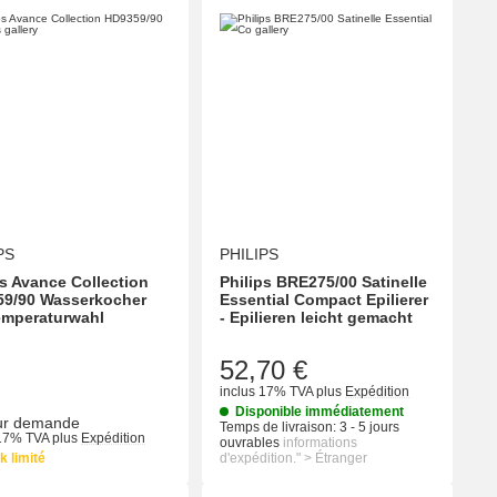
PS
PHILIPS
ps Avance Collection
Philips BRE275/00 Satinelle
9/90 Wasserkocher
Essential Compact Epilierer
emperaturwahl
- Epilieren leicht gemacht
52,70 €
inclus 17% TVA
plus
Expédition
Disponible immédiatement
sur demande
Temps de livraison:
3 - 5 jours
 17% TVA
plus
Expédition
ouvrables
informations
k limité
d'expédition." > Étranger