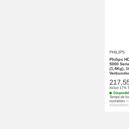
PHILIPS
Philips HD
5000 Seri
(1,4Kg), 16
Verbunde
217,5
inclus 17% 
Disponib
Temps de liv
ouvrables
i
d'expédition