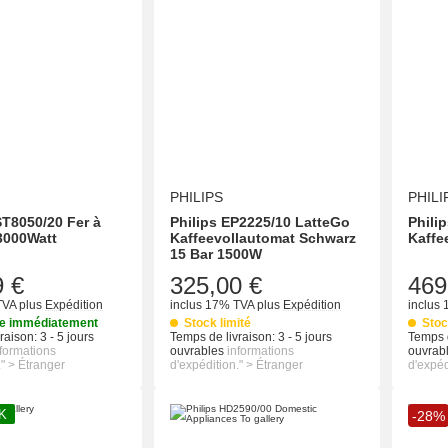
PHILIPS
PHILI
ST8050/20 Fer à
Philips EP2225/10 LatteGo
Phili
3000Watt
Kaffeevollautomat Schwarz
Kaffe
15 Bar 1500W
9 €
325,00 €
469
TVA
plus
Expédition
inclus 17% TVA
plus
Expédition
inclus
le immédiatement
Stock limité
Stoc
raison:
3 - 5 jours
Temps de livraison:
3 - 5 jours
Temps d
nformations
ouvrables
informations
ouvrab
." > Étranger
d'expédition." > Étranger
d'expéd
K
-28%