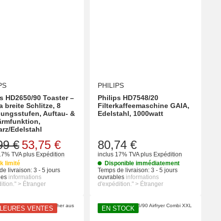
PS
PHILIPS
ps HD2650/90 Toaster –
Philips HD7548/20
a breite Schlitze, 8
Filterkaffeemaschine GAIA,
ungsstufen, Auftau- &
Edelstahl, 1000watt
rmfunktion,
rz/Edelstahl
99 €
53,75 €
80,74 €
 17% TVA
plus
Expédition
inclus 17% TVA
plus
Expédition
k limité
Disponible immédiatement
e livraison:
3 - 5 jours
Temps de livraison:
3 - 5 jours
les
informations
ouvrables
informations
ition." > Étranger
d'expédition." > Étranger
LLEURES VENTES
EN STOCK