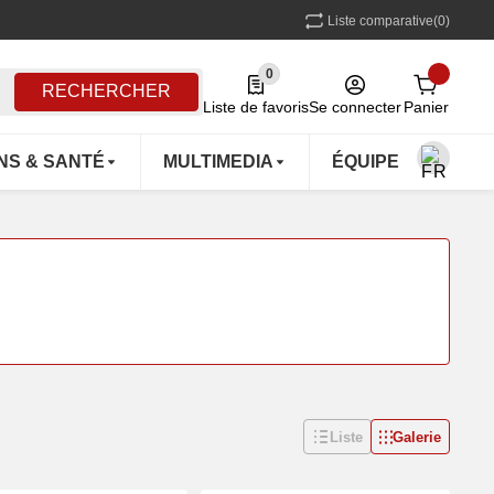
Liste comparative
(0)
0
0 Produkte in der Liste
RECHERCHER
Liste de favoris
Se connecter
Panier
NS & SANTÉ
MULTIMEDIA
ÉQUIPEMENTS D'
Liste
Galerie