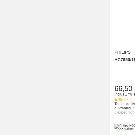
PHILIPS
HC7650/1
66,50 
inclus 17% 
Stock lim
Temps de liv
ouvrables
i
d'expédition