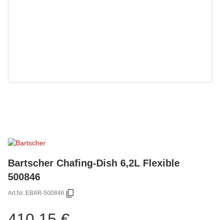
Bartscher Chafing-Dish 6,2L Flexible
500846
Art.Nr.:
EBAR-500846
410,15 €