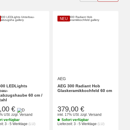
NEU
AEG
00 LEDLights
AEG 300 Radiant Hob
bau-
Glaskeramikkochfeld 60 cm
abzugshaube 60 cm /
tahl
,00 €
379,00 €
7% USt.
zzgl.
Versand
inkl. 17% USt.
zzgl.
Versand
rt verfügbar
Sofort verfügbar
it:
3 - 5 Werktage
(LU)
Lieferzeit:
3 - 5 Werktage
(LU)