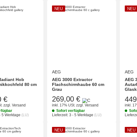
NEU
NEU
AEG
AEG
Radiant Hob
AEG 3000 Extractor
AEG 3
ikkochfeld 80 cm
Flachschirmhaube 60 cm
Autar
Grau
Glask
269,00 €
0 €
449
t.
zzgl.
Versand
inkl. 17% USt.
zzgl.
Versand
inkl. 1
rfügbar
Sofort verfügbar
Sofo
- 5 Werktage
(LU)
Lieferzeit:
3 - 5 Werktage
(LU)
Lieferze
NEU
NEU