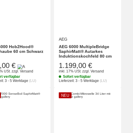
AEG
6000 Hob2Hood®
AEG 6000 MultipleBridge
haube 60 cm Schwarz
SaphirMatt® Autarkes
Induktionskochfeld 80 cm
,00 €
1.199,00 €
7% USt.
zzgl.
Versand
inkl. 17% USt.
zzgl.
Versand
rt verfügbar
Sofort verfügbar
it:
3 - 5 Werktage
(LU)
Lieferzeit:
3 - 5 Werktage
(LU)
NEU