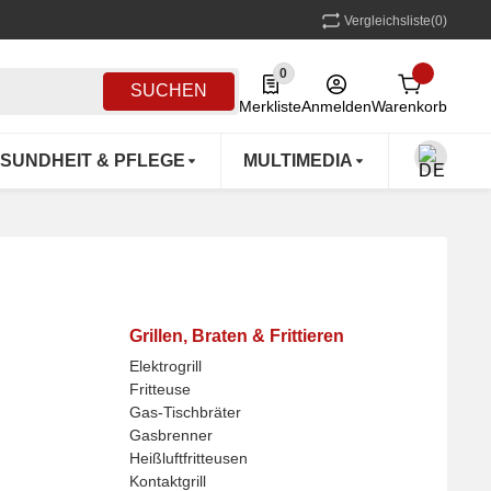
Vergleichsliste
(0)
0
0 Produkte in der Liste
SUCHEN
Merkliste
Anmelden
Warenkorb
SUNDHEIT & PFLEGE
MULTIMEDIA
OUTDOO
Grillen, Braten & Frittieren
Elektrogrill
Fritteuse
Gas-Tischbräter
Gasbrenner
Heißluftfritteusen
Kontaktgrill