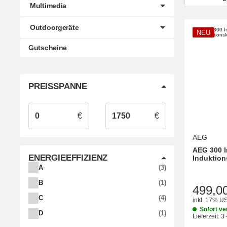
Multimedia
Outdoorgeräte
NEU
Gutscheine
PREISSPANNE
€
€
AEG
AEG 300 I
ENERGIEEFFIZIENZ
Induktion
ARTIKEL GEFUNDEN
A
3
ARTIKEL GEFUNDEN
B
1
499,0
ARTIKEL GEFUNDEN
C
4
inkl. 17% US
Sofort ve
ARTIKEL GEFUNDEN
D
1
Lieferzeit:
3 