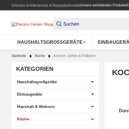
Unsere beliebtesten Produkte
E
Service & Hilfe
Service & Reparatur
Kontakt
HAUSHALTSGROSSGERÄTE
EINBAUGER
Startseite
Küche
Kochen, Grillen & Frittieren
KATEGORIEN
KOC
Haushaltsgroßgeräte
Einbaugeräte
Haushalt & Wohnen
Dun
Duns
Küche