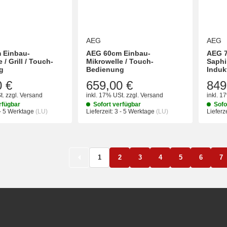
AEG
AEG
 Einbau-
AEG 60cm Einbau-
AEG 7
 / Grill / Touch-
Mikrowelle / Touch-
Saphi
g
Bedienung
Induk
0 €
659,00 €
849
t.
zzgl.
Versand
inkl. 17% USt.
zzgl.
Versand
inkl. 1
rfügbar
Sofort verfügbar
Sofo
- 5 Werktage
(LU)
Lieferzeit:
3 - 5 Werktage
(LU)
Lieferze
1
2
3
4
5
6
7