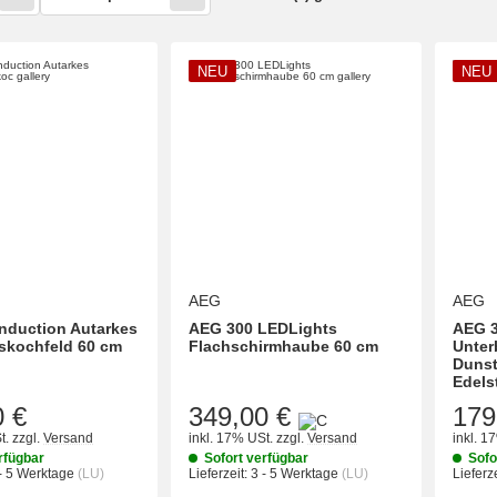
NEU
NEU
AEG
AEG
nduction Autarkes
AEG 300 LEDLights
AEG 3
skochfeld 60 cm
Flachschirmhaube 60 cm
Unter
Dunst
Edels
349,00 €
179
0 €
t.
zzgl.
Versand
inkl. 17% USt.
zzgl.
Versand
inkl. 1
rfügbar
Sofort verfügbar
Sofo
- 5 Werktage
(LU)
Lieferzeit:
3 - 5 Werktage
(LU)
Lieferze