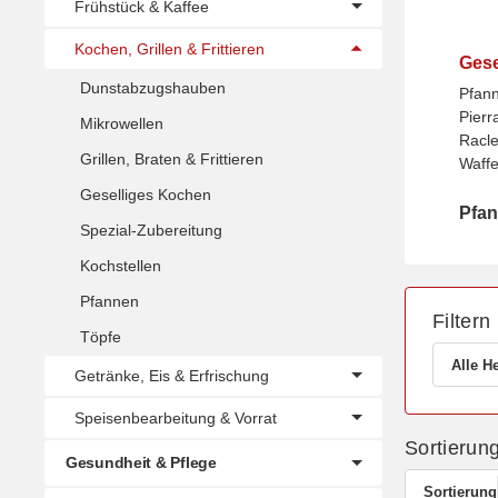
Frühstück & Kaffee
Kochen, Grillen & Frittieren
Gese
Dunstabzugshauben
Pfan
Pierr
Mikrowellen
Racle
Grillen, Braten & Frittieren
Waffe
Geselliges Kochen
Pfa
Pfan
Spezial-Zubereitung
Kochstellen
Pfannen
Filtern
Töpfe
Alle He
Getränke, Eis & Erfrischung
Speisenbearbeitung & Vorrat
Sortierun
Gesundheit & Pflege
Sortierung