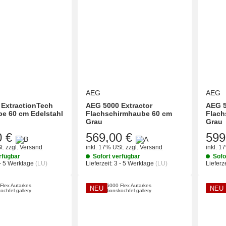
AEG
AEG
ExtractionTech
AEG 5000 Extractor
AEG 5
e 60 cm Edelstahl
Flachschirmhaube 60 cm
Flach
Grau
Grau
0 €
569,00 €
599
t.
zzgl.
Versand
inkl. 17% USt.
zzgl.
Versand
inkl. 1
rfügbar
Sofort verfügbar
Sofo
- 5 Werktage
(LU)
Lieferzeit:
3 - 5 Werktage
(LU)
Lieferze
NEU
NEU