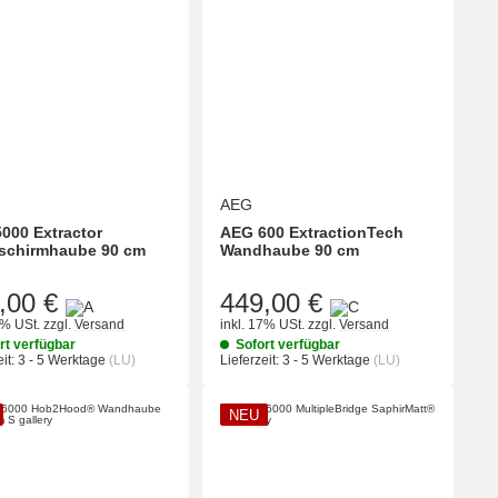
AEG
000 Extractor
AEG 600 ExtractionTech
schirmhaube 90 cm
Wandhaube 90 cm
,00 €
449,00 €
7% USt.
zzgl.
Versand
inkl. 17% USt.
zzgl.
Versand
rt verfügbar
Sofort verfügbar
it:
3 - 5 Werktage
(LU)
Lieferzeit:
3 - 5 Werktage
(LU)
NEU