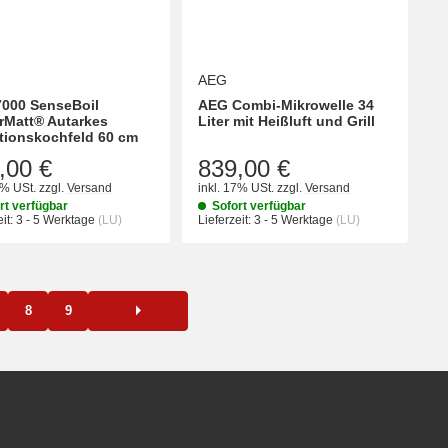
AEG
000 SenseBoil
AEG Combi-Mikrowelle 34
rMatt® Autarkes
Liter mit Heißluft und Grill
tionskochfeld 60 cm
,00 €
839,00 €
7% USt.
zzgl.
Versand
inkl. 17% USt.
zzgl.
Versand
rt verfügbar
Sofort verfügbar
it:
3 - 5 Werktage
(LU)
Lieferzeit:
3 - 5 Werktage
(LU)
8
9