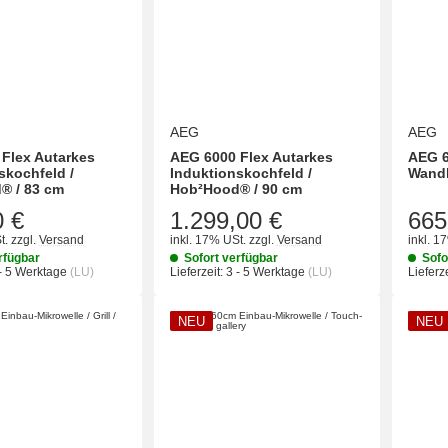
AEG
AEG
Flex Autarkes
AEG 6000 Flex Autarkes
AEG 
skochfeld /
Induktionskochfeld /
Wand
® / 83 cm
Hob²Hood® / 90 cm
665
0 €
1.299,00 €
t.
zzgl.
Versand
inkl. 17% USt.
zzgl.
Versand
inkl. 1
rfügbar
Sofort verfügbar
Sofo
- 5 Werktage
(LU)
Lieferzeit:
3 - 5 Werktage
(LU)
Lieferze
NEU
NEU