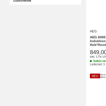
Gutscheine
AEG
AEG 6000 
Induktion
Hob²Hood
849,0
inkl. 17% US
Sofort ve
Lieferzeit:
3 
NEU