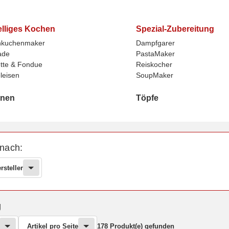
lliges Kochen
Spezial-Zubereitung
nkuchenmaker
Dampfgarer
ade
PastaMaker
tte & Fondue
Reiskocher
leisen
SoupMaker
nnen
Töpfe
nen
Töpfe
 nach:
rsteller
g
Artikel pro Seite
178 Produkt(e) gefunden