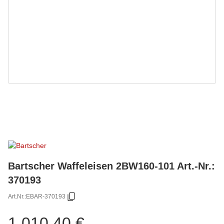
Bartscher Waffeleisen 2BW160-101 Art.-Nr.:
370193
Art.Nr.:
EBAR-370193
1.010,40 €