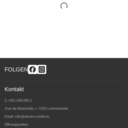
FOLGEN
Kontakt
+352 288 089 2
1rue de Blaschette, L-7353 Lorentzweiler
Email:
info@electro-center.lu
Öffnungszeiten: