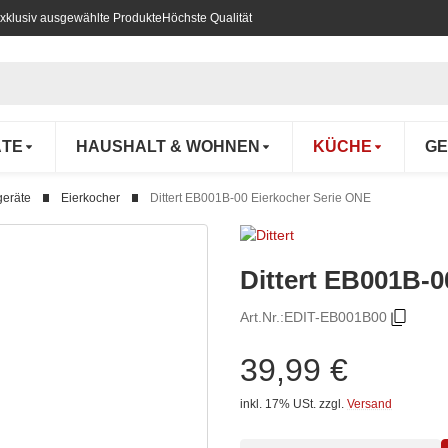
xklusiv ausgewählte Produkte
Höchste Qualität
ÄTE
HAUSHALT & WOHNEN
KÜCHE
GE
geräte
Eierkocher
Dittert EB001B-00 Eierkocher Serie ONE
Dittert EB001B-0
Art.Nr.:
EDIT-EB001B00
39,99 €
inkl. 17% USt.
zzgl.
Versand