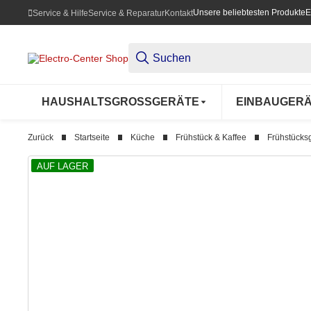
Unsere beliebtesten Produkte
E
Service & Hilfe
Service & Reparatur
Kontakt
HAUSHALTSGROSSGERÄTE
EINBAUGER
Zurück
Startseite
Küche
Frühstück & Kaffee
Frühstücks
AUF LAGER