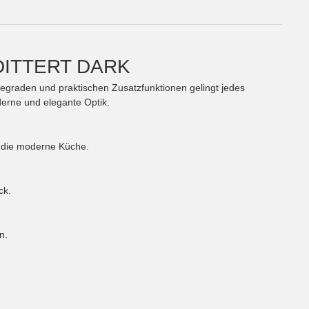
DITTERT DARK
ärtegraden und praktischen Zusatzfunktionen gelingt jedes
erne und elegante Optik.
r die moderne Küche.
ck.
n.