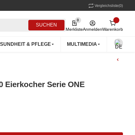
Vergleichsliste
(0)
0
0 Produkte in der Liste
SUCHEN
Merkliste
Anmelden
Warenkorb
SUNDHEIT & PFLEGE
MULTIMEDIA
OUTDOO
0 Eierkocher Serie ONE