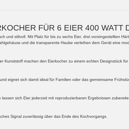
RKOCHER FÜR 6 EIER 400 WATT 
 und stilvoll. Mit Platz für bis zu sechs Eier, drei voreingestellten H
tahlgehäuse und die transparente Haube verleihen dem Gerät eine mod
nter Kunststoff machen den Eierkocher zu einem echten Designstück fü
ig und eignet sich damit ideal für Familien oder das gemeinsame Frühstü
e lassen sich Eier jederzeit mit reproduzierbaren Ergebnissen zubereite
ustisches Signal zuverlässig über das Ende des Kochvorgangs.