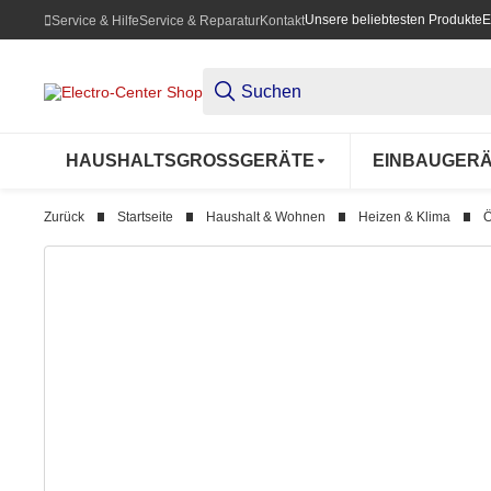
Unsere beliebtesten Produkte
E
Service & Hilfe
Service & Reparatur
Kontakt
HAUSHALTSGROSSGERÄTE
EINBAUGER
Zurück
Startseite
Haushalt & Wohnen
Heizen & Klima
Ö