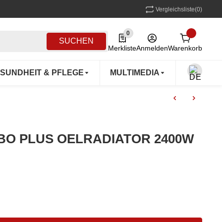
Vergleichsliste
(0)
0
0 Produkte in der Liste
SUCHEN
Merkliste
Anmelden
Warenkorb
SUNDHEIT & PFLEGE
MULTIMEDIA
OUTDOO
URBO PLUS OELRADIATOR 2400W