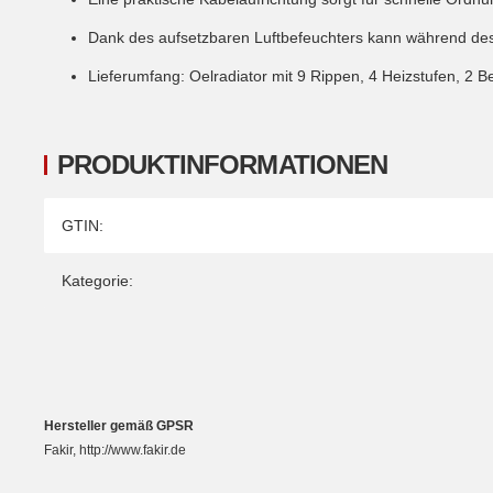
Dank des aufsetzbaren Luftbefeuchters kann während des 
Lieferumfang: Oelradiator mit 9 Rippen, 4 Heizstufen, 2 B
PRODUKTINFORMATIONEN
Produkteigenschaft
Wert
GTIN:
Kategorie:
Hersteller gemäß GPSR
Fakir, http://www.fakir.de