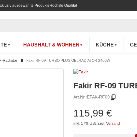
xklusiv ausgewählte Produkte
Höchste Qualität
ÄTE
HAUSHALT & WOHNEN
KÜCHE
GE
l-Radiator
Fakir RF-09 TURBO PLUS OELRADIATOR 2400W
Fakir RF-09 T
Art.Nr.:
EFAK-RF09
115,99 €
inkl. 17% USt.
zzgl.
Versand