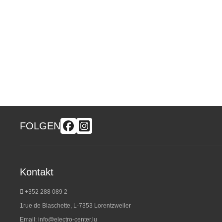
FOLGEN
Kontakt
+352 288 089 2
1rue de Blaschette, L-7353 Lorentzweiler
Email:
info@electro-center.lu