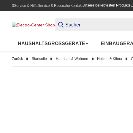
Unsere beliebtesten Produkte
E
Service & Hilfe
Service & Reparatur
Kontakt
HAUSHALTSGROSSGERÄTE
EINBAUGER
Zurück
Startseite
Haushalt & Wohnen
Heizen & Klima
Ö