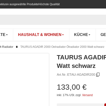
xklusiv ausgewählte Produkte
Höchste Qualität
ÄTE
HAUSHALT & WOHNEN
KÜCHE
GE
l-Radiator
TAURUS AGADIR 2000 Oelradiator Ölradiator 2000 Watt schwarz
TAURUS AGADIR 2
Watt schwarz
Art.Nr.:
ETAU-AGADIR200
133,00 €
inkl. 17% USt.
zzgl.
Versand