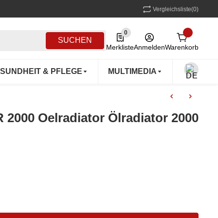
Vergleichsliste
(0)
0
0 Produkte in der Liste
SUCHEN
Merkliste
Anmelden
Warenkorb
SUNDHEIT & PFLEGE
MULTIMEDIA
OUTDOO
000 Oelradiator Ölradiator 2000