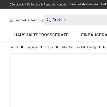
Unsere beliebtesten Produkte
E
Service & Hilfe
Service & Reparatur
Kontakt
HAUSHALTSGROSSGERÄTE
EINBAUGER
Zurück
Startseite
Küche
Getränke, Eis & Erfrischung
Mi