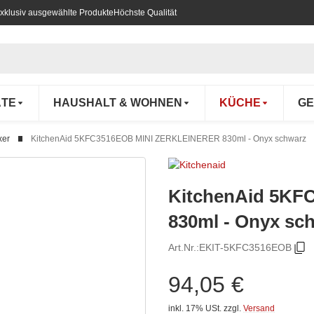
xklusiv ausgewählte Produkte
Höchste Qualität
ÄTE
HAUSHALT & WOHNEN
KÜCHE
GE
xer
KitchenAid 5KFC3516EOB MINI ZERKLEINERER 830ml - Onyx schwarz
KitchenAid 5K
830ml - Onyx sc
Art.Nr.:
EKIT-5KFC3516EOB
94,05 €
inkl. 17% USt.
zzgl.
Versand