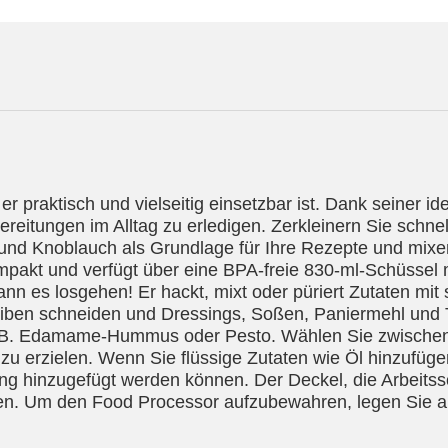
 er praktisch und vielseitig einsetzbar ist. Dank seiner 
ereitungen im Alltag zu erledigen. Zerkleinern Sie sch
h und Knoblauch als Grundlage für Ihre Rezepte und mix
ompakt und verfügt über eine BPA-freie 830-ml-Schüssel 
 es losgehen! Er hackt, mixt oder püriert Zutaten mit se
iben schneiden und Dressings, Soßen, Paniermehl und T
z. B. Edamame-Hummus oder Pesto. Wählen Sie zwische
zu erzielen. Wenn Sie flüssige Zutaten wie Öl hinzufüg
ung hinzugefügt werden können. Der Deckel, die Arbeitss
gen. Um den Food Processor aufzubewahren, legen Sie all