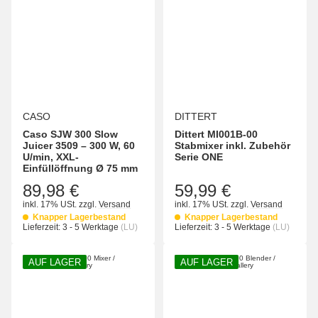
CASO
DITTERT
Caso SJW 300 Slow
Dittert MI001B-00
Juicer 3509 – 300 W, 60
Stabmixer inkl. Zubehör
U/min, XXL-
Serie ONE
Einfüllöffnung Ø 75 mm
89,98 €
59,99 €
inkl. 17% USt.
zzgl.
Versand
inkl. 17% USt.
zzgl.
Versand
Knapper Lagerbestand
Knapper Lagerbestand
Lieferzeit:
3 - 5 Werktage
(LU)
Lieferzeit:
3 - 5 Werktage
(LU)
AUF LAGER
AUF LAGER