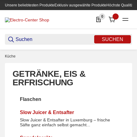
Unsere beliebtesten Produkte
Exklusiv ausgewählte Produkte
Höchste Qualität
0
0 Produkte in der List
SUCHEN
Küche
GETRÄNKE, EIS &
ERFRISCHUNG
Flaschen
Flaschen
Slow Juicer & Entsafter
Slow Juicer & Entsafter in Luxemburg – frische
Slow Juicer & Entsafter
Säfte ganz einfach selbst gemacht...