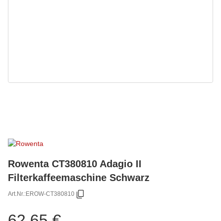
Rowenta CT380810 Adagio II
Filterkaffeemaschine Schwarz
Art.Nr.:
EROW-CT380810
62,65 €