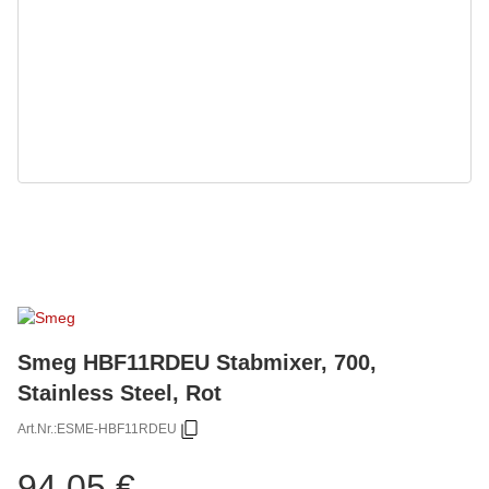
Smeg HBF11RDEU Stabmixer, 700,
Stainless Steel, Rot
Art.Nr.:
ESME-HBF11RDEU
94,05 €