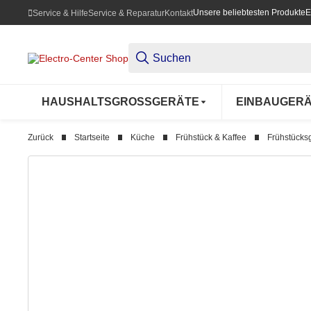
Unsere beliebtesten Produkte
E
Service & Hilfe
Service & Reparatur
Kontakt
HAUSHALTSGROSSGERÄTE
EINBAUGER
Zurück
Startseite
Küche
Frühstück & Kaffee
Frühstücks