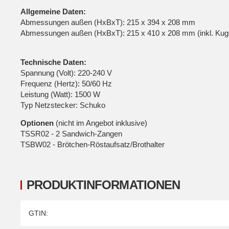
Allgemeine Daten:
Abmessungen außen (HxBxT): 215 x 394 x 208 mm
Abmessungen außen (HxBxT): 215 x 410 x 208 mm (inkl. Kugel
Technische Daten:
Spannung (Volt): 220-240 V
Frequenz (Hertz): 50/60 Hz
Leistung (Watt): 1500 W
Typ Netzstecker: Schuko
Optionen
(nicht im Angebot inklusive)
TSSR02 - 2 Sandwich-Zangen
TSBW02 - Brötchen-Röstaufsatz/Brothalter
PRODUKTINFORMATIONEN
Produkteigenschaft
Wert
GTIN: