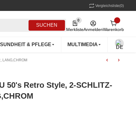
Vergleichsliste
(0)
0
0 Produkte in der Liste
SUCHEN
Merkliste
Anmelden
Warenkorb
SUNDHEIT & PFLEGE
MULTIMEDIA
OUTDOO
ER, LANG,CHROM
50's Retro Style, 2-SCHLITZ-
G,CHROM