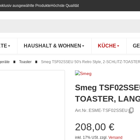
xklusiv ausgewählte Produkte
Höchste Qualität
ÄTE
HAUSHALT & WOHNEN
KÜCHE
GE
geräte
Toaster
Smeg TSF02SSEU 50's Retro Style, 2-SCHLITZ-TOAST
Smeg TSF02SSEU 
TOASTER, LAN
Art.Nr.:
ESME-TSF02SSEU
208,00 €
inkl. 17% USt.
zzgl.
Versand