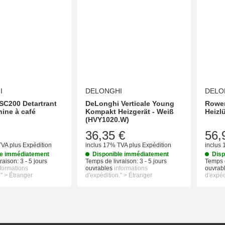
I
DELONGHI
DELO
SC200 Detartrant
DeLonghi Verticale Young
Rowe
ine à café
Kompakt Heizgerät - Weiß
Heizlü
(HVY1020.W)
36,35 €
56,
TVA
plus
Expédition
inclus 17% TVA
plus
Expédition
inclus
le immédiatement
Disponible immédiatement
Disp
raison:
3 - 5 jours
Temps de livraison:
3 - 5 jours
Temps d
nformations
ouvrables
informations
ouvrab
." > Étranger
d'expédition." > Étranger
d'expéd