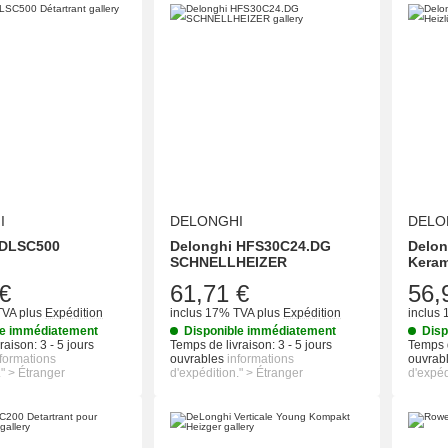
I
DELONGHI
DELO
 DLSC500
Delonghi HFS30C24.DG
Delo
SCHNELLHEIZER
Keram
€
61,71 €
56,
TVA
plus
Expédition
inclus 17% TVA
plus
Expédition
inclus
le immédiatement
Disponible immédiatement
Disp
raison:
3 - 5 jours
Temps de livraison:
3 - 5 jours
Temps d
nformations
ouvrables
informations
ouvrab
." > Étranger
d'expédition." > Étranger
d'expéd