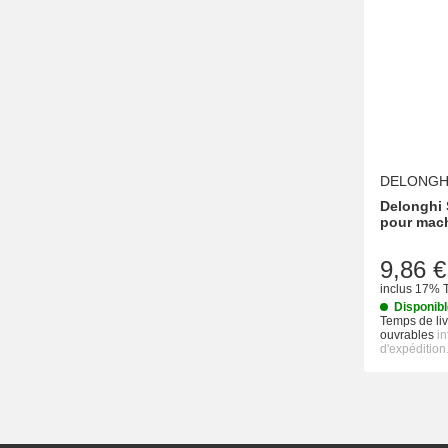
DELONGH
Delonghi 
pour mach
9,86 €
inclus 17% 
Disponib
Temps de liv
ouvrables
i
d'expédition