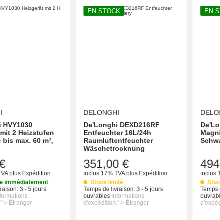
EN STOCK
EN 
I
DELONGHI
DELO
i HVY1030
De'Longhi DEXD216RF
De'Lo
 mit 2 Heizstufen
Entfeuchter 16L/24h
Magni
 bis max. 60 m³,
Raumluftentfeuchter
Schw
Wäschetrocknung
€
351,00 €
494
TVA
plus
Expédition
inclus 17% TVA
plus
Expédition
inclus
le immédiatement
Stock limité
Stoc
raison:
3 - 5 jours
Temps de livraison:
3 - 5 jours
Temps d
nformations
ouvrables
informations
ouvrab
." > Étranger
d'expédition." > Étranger
d'expéd