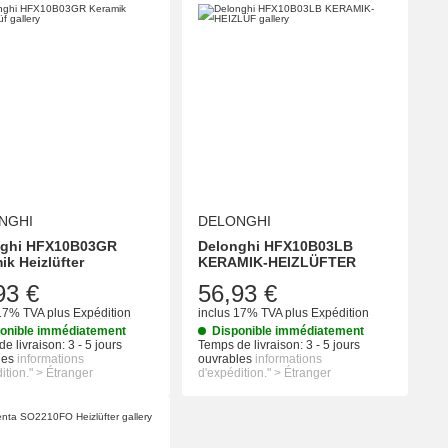
NGHI
DELONGHI
nghi HFX10B03GR
Delonghi HFX10B03LB
ik Heizlüfter
KERAMIK-HEIZLÜFTER
93 €
56,93 €
 17% TVA
plus
Expédition
inclus 17% TVA
plus
Expédition
onible immédiatement
Disponible immédiatement
e livraison:
3 - 5 jours
Temps de livraison:
3 - 5 jours
les
informations
ouvrables
informations
ition." > Étranger
d'expédition." > Étranger