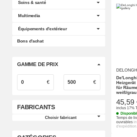
Soins & santé
Multimedia
Équipements d'extérieur
Bons d'achat
GAMME DE PRIX
DELONGH
De'Longh
€
€
Heizgerät
für Räume
weiß/grau
45,59 
FABRICANTS
inclus 17% 
Disponib
Choisir fabricant
Temps de liv
ouvrables
i
d'expédition