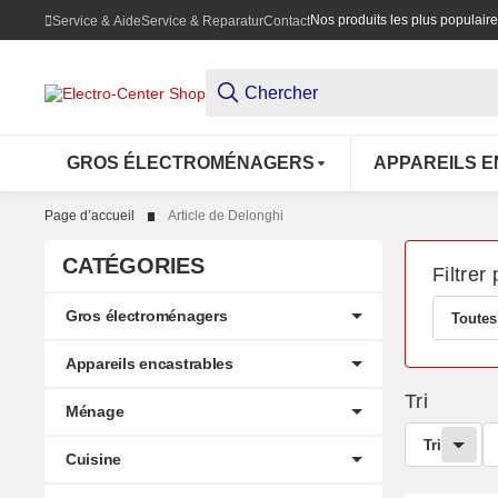
Nos produits les plus populair
Service & Aide
Service & Reparatur
Contact
GROS ÉLECTROMÉNAGERS
APPAREILS 
Page d’accueil
Article de Delonghi
CATÉGORIES
Filtrer 
Gros électroménagers
Toutes
Appareils encastrables
Tri
Ménage
Tri
Cuisine