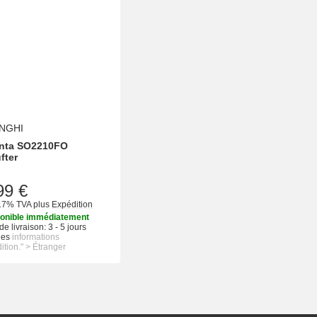
NGHI
nta SO2210FO
fter
99 €
 17% TVA
plus
Expédition
onible immédiatement
e livraison:
3 - 5 jours
les
informations
ition." > Étranger