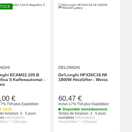
STOCK
NGHI
DELONGHI
nghi ECAM22.105.B
De'Longhi HFX30C18.IW
fica S Kaffeeautomat -
1800W Heizlüfter - Weiss
arz
,00 €
60,47 €
 17% TVA
plus
Expédition
inclus 17% TVA
plus
Expédition
k limité
Disponible immédiatement
e livraison:
3 - 5 jours
Temps de livraison:
3 - 5 jours
les
informations
ouvrables
informations
ition." > Étranger
d'expédition." > Étranger