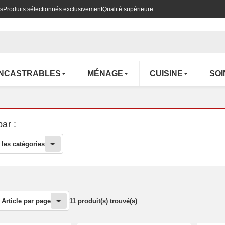
es
Produits sélectionnés exclusivement
Qualité supérieure
ENCASTRABLES
MÉNAGE
CUISINE
SOI
par :
 les catégories
Article par page
11 produit(s) trouvé(s)