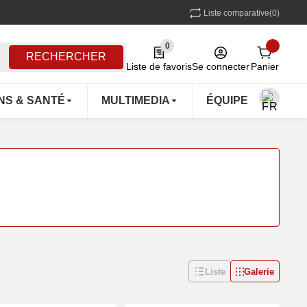
Liste comparative
(0)
0
0 Produkte in der Liste
RECHERCHER
Liste de favoris
Se connecter
Panier
NS & SANTÉ
MULTIMEDIA
ÉQUIPEMENTS D'
Liste
Galerie