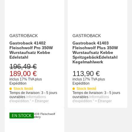
GASTROBACK
GASTROBACK
Gastroback 41402
Gastroback 41403
Fleischwolf Pro 350W
Fleischwolf Plus 350W
Wurstaufsatz Kebbe
Wurstaufsatz Kebbe
Edelstahl
SpritzgebäckEdelstahl
Kegelmahlwerk
196,49 €
189,00 €
113,90 €
inclus 17% TVA
plus
inclus 17% TVA
plus
Expédition
Expédition
Stock limité
Stock limité
Temps de livraison:
3 - 5 jours
Temps de livraison:
3 - 5 jours
ouvrables
informations
ouvrables
informations
d'expédition." > Étranger
d'expédition." > Étranger
EN STOCK