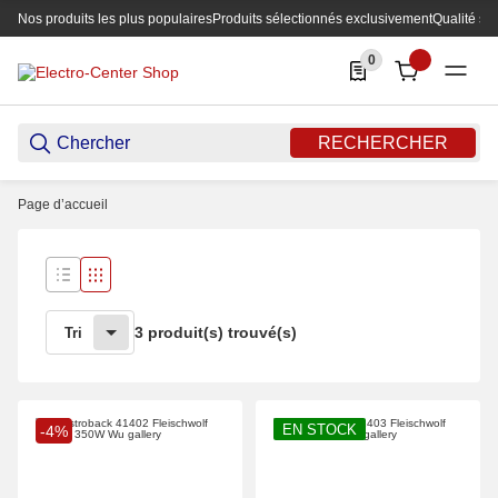
Nos produits les plus populaires
Produits sélectionnés exclusivement
Qualité su
0
0 Produkte in der List
RECHERCHER
Page d’accueil
3 produit(s) trouvé(s)
Tri
EN STOCK
-4%