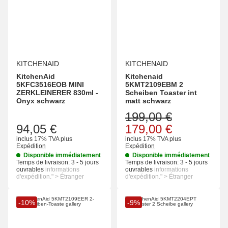
KITCHENAID
KITCHENAID
KitchenAid
Kitchenaid
5KFC3516EOB MINI
5KMT2109EBM 2
ZERKLEINERER 830ml -
Scheiben Toaster int
Onyx schwarz
matt schwarz
199,00 €
94,05 €
179,00 €
inclus 17% TVA
plus
inclus 17% TVA
plus
Expédition
Expédition
Disponible immédiatement
Disponible immédiatement
Temps de livraison:
3 - 5 jours
Temps de livraison:
3 - 5 jours
ouvrables
informations
ouvrables
informations
d'expédition." > Étranger
d'expédition." > Étranger
-10%
-9%