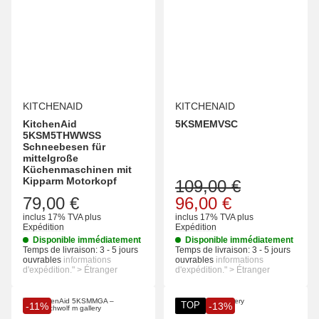
KITCHENAID
KITCHENAID
KitchenAid
5KSMEMVSC
5KSM5THWWSS
Schneebesen für
mittelgroße
Küchenmaschinen mit
Kipparm Motorkopf
109,00 €
79,00 €
96,00 €
inclus 17% TVA
plus
inclus 17% TVA
plus
Expédition
Expédition
Disponible immédiatement
Disponible immédiatement
Temps de livraison:
3 - 5 jours
Temps de livraison:
3 - 5 jours
ouvrables
informations
ouvrables
informations
d'expédition." > Étranger
d'expédition." > Étranger
TOP
-11%
-13%