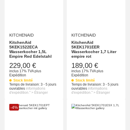
KITCHENAID
KITCHENAID
KitchenAid
KitchenAid
5KEK1522ECA
5KEK1701EER
Wasserkocher 1,5L
Wasserkocher 1,7 Liter
Empire Red Edelstahl
empire rot
229,00 €
189,00 €
inclus 17% TVA
plus
inclus 17% TVA
plus
Expédition
Expédition
Stock limité
Stock limité
Temps de livraison:
3 - 5 jours
Temps de livraison:
3 - 5 jours
ouvrables
informations
ouvrables
informations
d'expédition." > Étranger
d'expédition." > Étranger
-4%