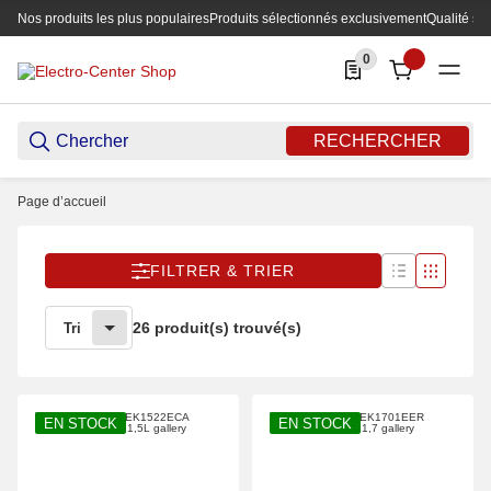
Nos produits les plus populaires
Produits sélectionnés exclusivement
Qualité su
0
0 Produkte in der List
RECHERCHER
Page d’accueil
FILTRER & TRIER
26 produit(s) trouvé(s)
Tri
EN STOCK
EN STOCK