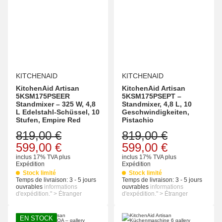
KITCHENAID
KITCHENAID
KitchenAid Artisan
KitchenAid Artisan
5KSM175PSEER
5KSM175PSEPT –
Standmixer – 325 W, 4,8
Standmixer, 4,8 L, 10
L Edelstahl-Schüssel, 10
Geschwindigkeiten,
Stufen, Empire Red
Pistachio
819,00 €
819,00 €
599,00 €
599,00 €
inclus 17% TVA
plus
inclus 17% TVA
plus
Expédition
Expédition
Stock limité
Stock limité
Temps de livraison:
3 - 5 jours
Temps de livraison:
3 - 5 jours
ouvrables
informations
ouvrables
informations
d'expédition." > Étranger
d'expédition." > Étranger
EN STOCK