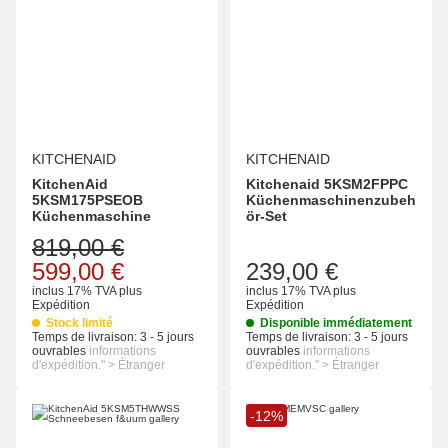
KITCHENAID
KITCHENAID
KitchenAid
Kitchenaid 5KSM2FPPC
5KSM175PSEOB
Küchenmaschinenzubeh
Küchenmaschine
ör-Set
819,00 €
599,00 €
239,00 €
inclus 17% TVA
plus
inclus 17% TVA
plus
Expédition
Expédition
Stock limité
Disponible immédiatement
Temps de livraison:
3 - 5 jours
Temps de livraison:
3 - 5 jours
ouvrables
informations
ouvrables
informations
d'expédition." > Étranger
d'expédition." > Étranger
-12%