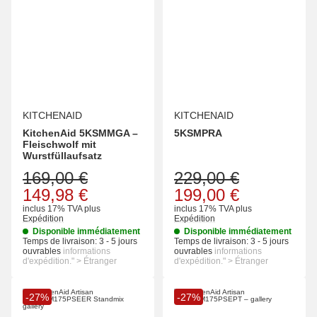
KITCHENAID
KITCHENAID
KitchenAid 5KSMMGA –
5KSMPRA
Fleischwolf mit
Wurstfüllaufsatz
169,00 €
229,00 €
149,98 €
199,00 €
inclus 17% TVA
plus
inclus 17% TVA
plus
Expédition
Expédition
Disponible immédiatement
Disponible immédiatement
Temps de livraison:
3 - 5 jours
Temps de livraison:
3 - 5 jours
ouvrables
informations
ouvrables
informations
d'expédition." > Étranger
d'expédition." > Étranger
-27%
-27%