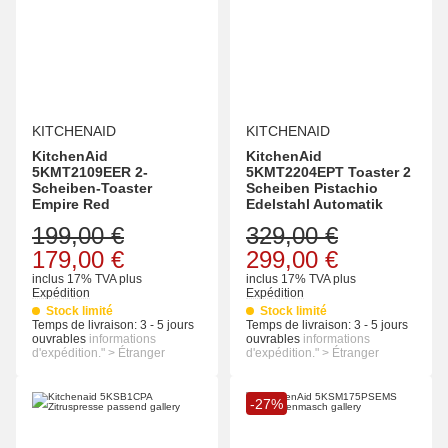
KITCHENAID
KITCHENAID
KitchenAid
KitchenAid
5KMT2109EER 2-
5KMT2204EPT Toaster 2
Scheiben-Toaster
Scheiben Pistachio
Empire Red
Edelstahl Automatik
199,00 €
329,00 €
179,00 €
299,00 €
inclus 17% TVA
plus
inclus 17% TVA
plus
Expédition
Expédition
Stock limité
Stock limité
Temps de livraison:
3 - 5 jours
Temps de livraison:
3 - 5 jours
ouvrables
informations
ouvrables
informations
d'expédition." > Étranger
d'expédition." > Étranger
-27%