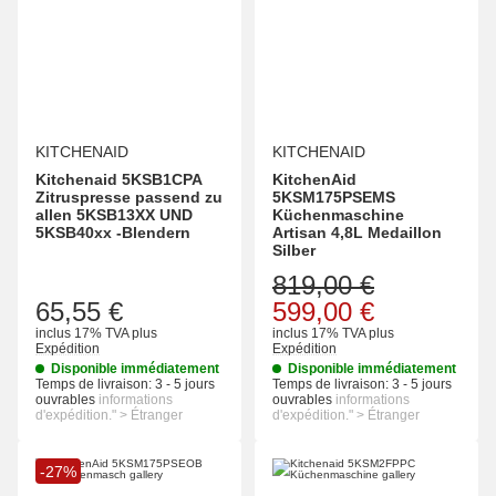
KITCHENAID
KITCHENAID
Kitchenaid 5KSB1CPA
KitchenAid
Zitruspresse passend zu
5KSM175PSEMS
allen 5KSB13XX UND
Küchenmaschine
5KSB40xx -Blendern
Artisan 4,8L Medaillon
Silber
819,00 €
65,55 €
599,00 €
inclus 17% TVA
plus
inclus 17% TVA
plus
Expédition
Expédition
Disponible immédiatement
Disponible immédiatement
Temps de livraison:
3 - 5 jours
Temps de livraison:
3 - 5 jours
ouvrables
informations
ouvrables
informations
d'expédition." > Étranger
d'expédition." > Étranger
-27%