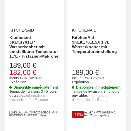
KITCHENAID
KITCHENAID
Kitchenaid
KitchenAid
5KEK1701EPT
5KEK1701ESX 1,7L
Wasserkocher mit
Wasserkocher mit
einstellbarer Temperatur
Temperatureinstellung
1,7L - Pistazien-Makrone
189,00 €
182,00 €
189,00 €
inclus 17% TVA
plus
inclus 17% TVA
plus
Expédition
Expédition
Disponible immédiatement
Disponible immédiatement
Temps de livraison:
3 - 5 jours
Temps de livraison:
3 - 5 jours
ouvrables
informations
ouvrables
informations
d'expédition." > Étranger
d'expédition." > Étranger
-10%