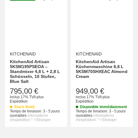
KITCHENAID
KITCHENAID
KitchenAid Artisan
KitchenAid Artisan
5KSM195PSEOA –
Küchenmaschine 6,6 L
Standmixer 4,8 L + 2,8 L
5KSM70SHXEAC Almond
Schüsseln, 10 Stufen,
Cream
Blue Salt
795,00 €
949,00 €
inclus 17% TVA
plus
inclus 17% TVA
plus
Expédition
Expédition
Stock limité
Disponible immédiatement
Temps de livraison:
3 - 5 jours
Temps de livraison:
3 - 5 jours
ouvrables
informations
ouvrables
informations
d'expédition." > Étranger
d'expédition." > Étranger