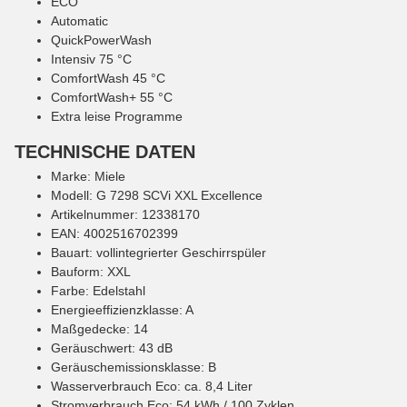
ECO
Automatic
QuickPowerWash
Intensiv 75 °C
ComfortWash 45 °C
ComfortWash+ 55 °C
Extra leise Programme
TECHNISCHE DATEN
Marke: Miele
Modell: G 7298 SCVi XXL Excellence
Artikelnummer: 12338170
EAN: 4002516702399
Bauart: vollintegrierter Geschirrspüler
Bauform: XXL
Farbe: Edelstahl
Energieeffizienzklasse: A
Maßgedecke: 14
Geräuschwert: 43 dB
Geräuschemissionsklasse: B
Wasserverbrauch Eco: ca. 8,4 Liter
Stromverbrauch Eco: 54 kWh / 100 Zyklen