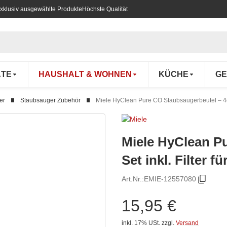
xklusiv ausgewählte Produkte
Höchste Qualität
ÄTE
HAUSHALT & WOHNEN
KÜCHE
GE
er
Staubsauger Zubehör
Miele HyClean Pure CO Staubsaugerbeutel – 4er 
Miele HyClean P
Set inkl. Filter 
Art.Nr.:
EMIE-12557080
15,95 €
inkl. 17% USt.
zzgl.
Versand