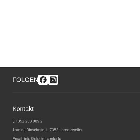
FOLGEN
Kontakt
+352 288 089 2
1rue de Blaschette, L-7353 Lorentzweiler
Email:
info@electro-center.lu