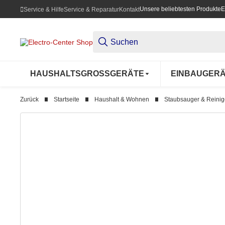
Unsere beliebtesten Produkte
E
Service & Hilfe
Service & Reparatur
Kontakt
HAUSHALTSGROSSGERÄTE
EINBAUGER
Zurück
Startseite
Haushalt & Wohnen
Staubsauger & Reinig