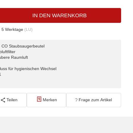
IN DEN WARENKORB
- 5 Werktage
(LU)
re CO Staubsaugerbeutel
uftfilter
aubere Raumluft
luss für hygienischen Wechsel
1
Teilen
Merken
Frage zum Artikel