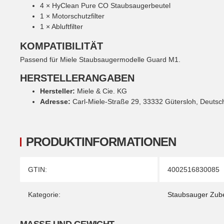
4 × HyClean Pure CO Staubsaugerbeutel
1 × Motorschutzfilter
1 × Abluftfilter
KOMPATIBILITÄT
Passend für Miele Staubsaugermodelle Guard M1.
HERSTELLERANGABEN
Hersteller:
Miele & Cie. KG
Adresse:
Carl-Miele-Straße 29, 33332 Gütersloh, Deutsc
PRODUKTINFORMATIONEN
Produkteigenschaft
Wert
GTIN:
4002516830085
Kategorie:
Staubsauger Zub