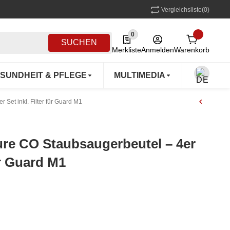
Vergleichsliste
(0)
0
0 Produkte in der Liste
SUCHEN
Merkliste
Anmelden
Warenkorb
SUNDHEIT & PFLEGE
MULTIMEDIA
OUTDOO
Set inkl. Filter für Guard M1
ure CO Staubsaugerbeutel – 4er
für Guard M1