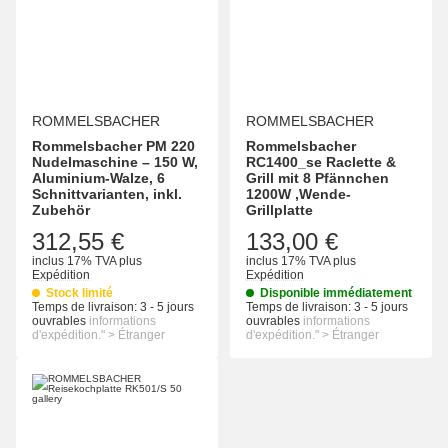
ROMMELSBACHER
ROMMELSBACHER
Rommelsbacher PM 220
Rommelsbacher
Nudelmaschine – 150 W,
RC1400_se Raclette &
Aluminium-Walze, 6
Grill mit 8 Pfännchen
Schnittvarianten, inkl.
1200W ,Wende-
Zubehör
Grillplatte
312,55 €
133,00 €
inclus 17% TVA
plus
inclus 17% TVA
plus
Expédition
Expédition
Stock limité
Disponible immédiatement
Temps de livraison:
3 - 5 jours
Temps de livraison:
3 - 5 jours
ouvrables
informations
ouvrables
informations
d'expédition." > Étranger
d'expédition." > Étranger