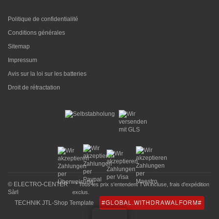
Politique de confidentialité
Conditions générales
Sitemap
Impressum
Avis sur la loi sur les batteries
Droit de rétractation
© ELECTRO-CENTER
* Tous les prix s'entendent TVA incluse,
frais d'expédition
Sàrl
exclus.
TECHNIK JTL-Shop Template
#GLOBAL.WITHDRAWALFORM#