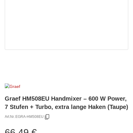
Graef HM508EU Handmixer – 600 W Power,
7 Stufen + Turbo, extra lange Haken (Taupe)
Art.Nr.:
EGRA-HM508EU
66,49 €