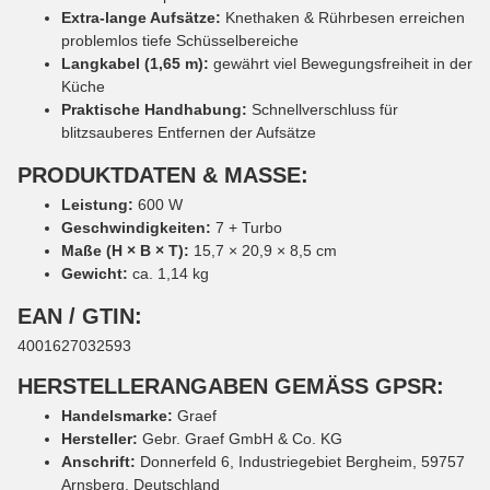
Extra-lange Aufsätze:
Knethaken & Rührbesen erreichen
problemlos tiefe Schüsselbereiche
Langkabel (1,65 m):
gewährt viel Bewegungsfreiheit in der
Küche
Praktische Handhabung:
Schnellverschluss für
blitzsauberes Entfernen der Aufsätze
PRODUKTDATEN & MASSE:
Leistung:
600 W
Geschwindigkeiten:
7 + Turbo
Maße (H × B × T):
15,7 × 20,9 × 8,5 cm
Gewicht:
ca. 1,14 kg
EAN / GTIN:
4001627032593
HERSTELLERANGABEN GEMÄSS GPSR:
Handelsmarke:
Graef
Hersteller:
Gebr. Graef GmbH & Co. KG
Anschrift:
Donnerfeld 6, Industriegebiet Bergheim, 59757
Arnsberg, Deutschland