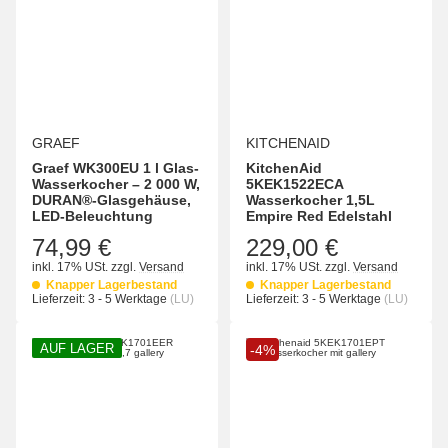
GRAEF
KITCHENAID
Graef WK300EU 1 l Glas-
KitchenAid
Wasserkocher – 2 000 W,
5KEK1522ECA
DURAN®-Glasgehäuse,
Wasserkocher 1,5L
LED-Beleuchtung
Empire Red Edelstahl
74,99 €
229,00 €
inkl. 17% USt.
zzgl.
Versand
inkl. 17% USt.
zzgl.
Versand
Knapper Lagerbestand
Knapper Lagerbestand
Lieferzeit:
3 - 5 Werktage
(LU)
Lieferzeit:
3 - 5 Werktage
(LU)
AUF LAGER
-4%