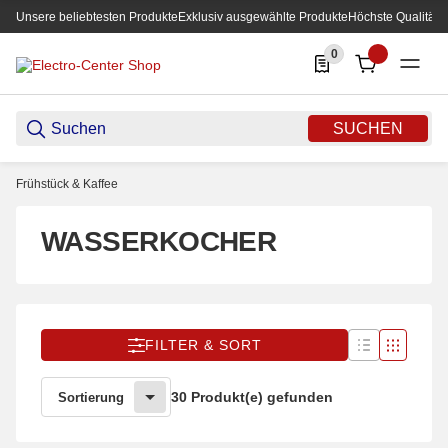
Unsere beliebtesten Produkte
Exklusiv ausgewählte Produkte
Höchste Qualität
0
0 Produkte in der List
SUCHEN
Frühstück & Kaffee
WASSERKOCHER
FILTER & SORT
30 Produkt(e) gefunden
Sortierung