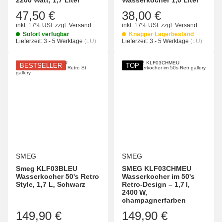
2200 Watt, 1,7 Liter
Wasserkocher 1,0 Liter
47,50 €
38,00 €
inkl. 17% USt.
zzgl.
Versand
inkl. 17% USt.
zzgl.
Versand
Sofort verfügbar
Knapper Lagerbestand
Lieferzeit:
3 - 5 Werktage
(LU)
Lieferzeit:
3 - 5 Werktage
(LU)
BESTSELLER
TOP
SMEG
SMEG
Smeg KLF03BLEU
SMEG KLF03CHMEU
Wasserkocher 50's Retro
Wasserkocher im 50's
Style, 1,7 L, Schwarz
Retro-Design – 1,7 l,
2400 W,
champagnerfarben
149,90 €
149,90 €