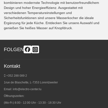
kombinieren modernste Technologie mit benutzerfreundlichem
Design und hoher Energieeffizienz. Ausgestattet mit
verschiedenen Temperatureinstellungen und
Sicherheitsfunktionen sind unsere Wasserkocher die ideale
Ergänzung für jede Küche. Entdecken Sie unsere Auswahl und
genießen Sie heißes Wasser auf Knopfdruck.
FOLGEN
Kontakt
+352 288 089 2
1rue de Blaschette, L-7353 Lorentzweiler
Email:
info@electro-center.lu
Öffnungszeiten:
(Mo-Fr.) 8:00 - 12:00 Uhr - 13:30 - 18:30 Uhr