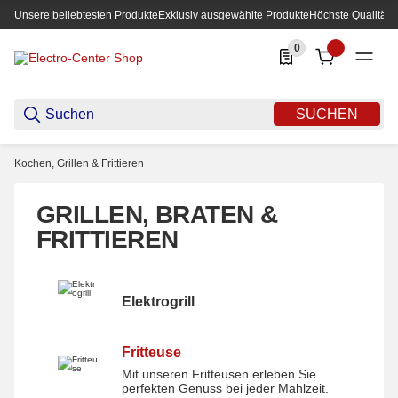
Unsere beliebtesten Produkte
Exklusiv ausgewählte Produkte
Höchste Qualität
0
0 Produkte in der List
SUCHEN
Kochen, Grillen & Frittieren
GRILLEN, BRATEN &
FRITTIEREN
Elektrogrill
Elektrogrill
Fritteuse
Mit unseren Fritteusen erleben Sie
Fritteuse
perfekten Genuss bei jeder Mahlzeit.