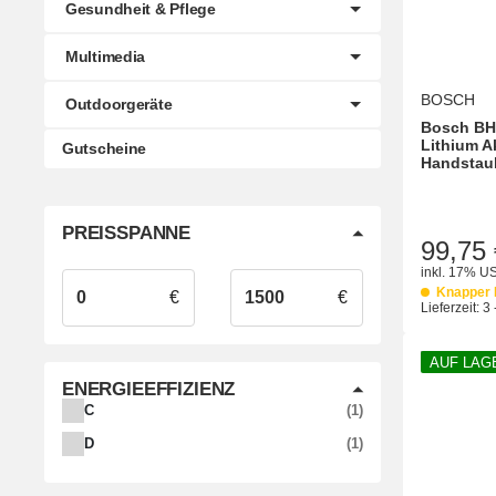
Gesundheit & Pflege
Multimedia
BOSCH
Outdoorgeräte
Bosch BH
Lithium A
Gutscheine
Handstau
PREISSPANNE
99,75 
inkl. 17% US
Knapper 
€
€
Lieferzeit:
3 
AUF LAG
ENERGIEEFFIZIENZ
ARTIKEL GEFUNDEN
C
1
ARTIKEL GEFUNDEN
D
1