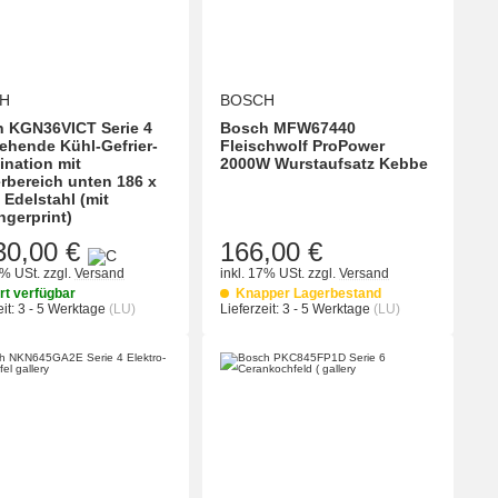
H
BOSCH
 KGN36VICT Serie 4
Bosch MFW67440
tehende Kühl-Gefrier-
Fleischwolf ProPower
nation mit
2000W Wurstaufsatz Kebbe
erbereich unten 186 x
 Edelstahl (mit
ngerprint)
30,00 €
166,00 €
7% USt.
zzgl.
Versand
inkl. 17% USt.
zzgl.
Versand
rt verfügbar
Knapper Lagerbestand
it:
3 - 5 Werktage
(LU)
Lieferzeit:
3 - 5 Werktage
(LU)