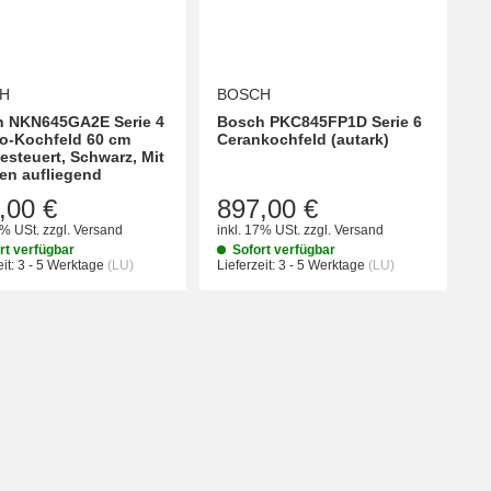
H
BOSCH
 NKN645GA2E Serie 4
Bosch PKC845FP1D Serie 6
ro-Kochfeld 60 cm
Cerankochfeld (autark)
esteuert, Schwarz, Mit
n aufliegend
,00 €
897,00 €
7% USt.
zzgl.
Versand
inkl. 17% USt.
zzgl.
Versand
rt verfügbar
Sofort verfügbar
it:
3 - 5 Werktage
(LU)
Lieferzeit:
3 - 5 Werktage
(LU)