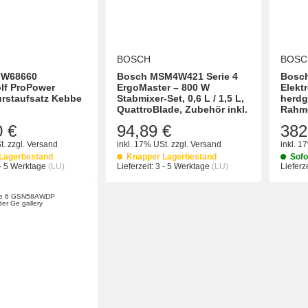
BOSCH
BOSC
FW68660
Bosch MSM4W421 Serie 4
Bosch
lf ProPower
ErgoMaster – 800 W
Elekt
rstaufsatz Kebbe
Stabmixer-Set, 0,6 L / 1,5 L,
herdg
QuattroBlade, Zubehör inkl.
Rahme
0 €
94,89 €
382
t.
zzgl.
Versand
inkl. 17% USt.
zzgl.
Versand
inkl. 1
Lagerbestand
Knapper Lagerbestand
Sofo
- 5 Werktage
(LU)
Lieferzeit:
3 - 5 Werktage
(LU)
Lieferze