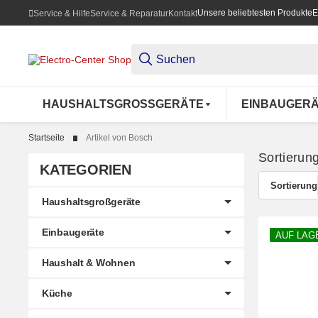
Unsere beliebtesten Produkte
E
Service & Hilfe
Service & Reparatur
Kontakt
HAUSHALTSGROSSGERÄTE
EINBAUGER
Startseite
Artikel von Bosch
Sortierun
KATEGORIEN
Sortierung
Haushaltsgroßgeräte
Einbaugeräte
AUF LAG
Haushalt & Wohnen
Küche