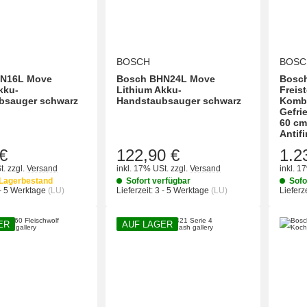
BOSCH
BOSC
N16L Move
Bosch BHN24L Move
Bosch
kku-
Lithium Akku-
Freis
bsauger schwarz
Handstaubsauger schwarz
Kombi
Gefri
60 cm
Antifi
1.2
€
122,90 €
t.
zzgl.
Versand
inkl. 17% USt.
zzgl.
Versand
inkl. 1
Lagerbestand
Sofort verfügbar
Sofo
- 5 Werktage
(LU)
Lieferzeit:
3 - 5 Werktage
(LU)
Lieferze
ER
AUF LAGER