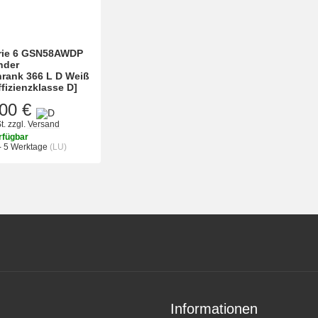
rie 6 GSN58AWDP
nder
hrank 366 L D Weiß
ffizienzklasse D]
00 €
t.
zzgl.
Versand
rfügbar
- 5 Werktage
(LU)
Informationen