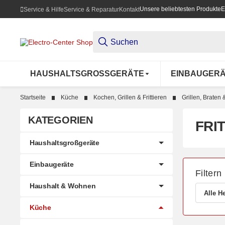
Unsere beliebtesten Produkte
E
Service & Hilfe
Service & Reparatur
Kontakt
HAUSHALTSGROSSGERÄTE
EINBAUGER
Startseite
Küche
Kochen, Grillen & Frittieren
Grillen, Braten &
KATEGORIEN
FRI
Haushaltsgroßgeräte
Einbaugeräte
Filtern
Haushalt & Wohnen
Alle He
Küche