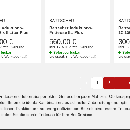
ER
BARTSCHER
BART
 Induktions-
Bartscher Induktions-
Bart
2 x 8 Liter Plus
Fritteuse 8L Plus
12-15
00 €
560,00 €
300
t.
zzgl.
Versand
inkl. 17% USt.
zzgl.
Versand
inkl. 1
rfügbar
Sofort verfügbar
Sofo
- 5 Werktage
(LU)
Lieferzeit:
3 - 5 Werktage
(LU)
Lieferze
1
2
Fritteusen erleben Sie perfekten Genuss bei jeder Mahlzeit. Ob knus
ieten Ihnen die ideale Kombination aus schneller Zubereitung und opt
ndlichen Funktionen und energieeffizientem Betrieb sind unsere Fritteu
inden Sie die ideale Fritteuse für Ihre Bedürfnisse.