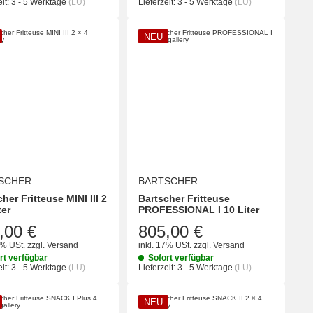
it:
3 - 5 Werktage
(LU)
Lieferzeit:
3 - 5 Werktage
(LU)
NEU
SCHER
BARTSCHER
her Fritteuse MINI III 2
Bartscher Fritteuse
ter
PROFESSIONAL I 10 Liter
,00 €
805,00 €
7% USt.
zzgl.
Versand
inkl. 17% USt.
zzgl.
Versand
rt verfügbar
Sofort verfügbar
it:
3 - 5 Werktage
(LU)
Lieferzeit:
3 - 5 Werktage
(LU)
NEU