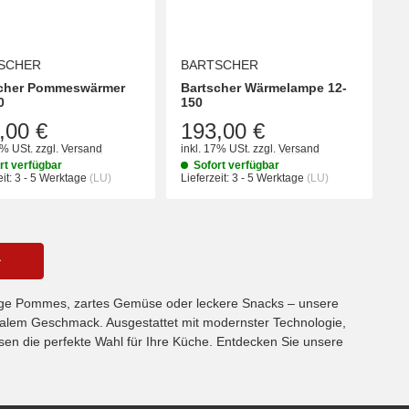
SCHER
BARTSCHER
scher Pommeswärmer
Bartscher Wärmelampe 12-
0
150
,00 €
193,00 €
7% USt.
zzgl.
Versand
inkl. 17% USt.
zzgl.
Versand
rt verfügbar
Sofort verfügbar
it:
3 - 5 Werktage
(LU)
Lieferzeit:
3 - 5 Werktage
(LU)
prige Pommes, zartes Gemüse oder leckere Snacks – unsere
imalem Geschmack. Ausgestattet mit modernster Technologie,
sen die perfekte Wahl für Ihre Küche. Entdecken Sie unsere