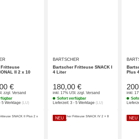
ER
BARTSCHER
BART
 Fritteuse
Bartscher Fritteuse SNACK I
Barts
NAL II 2 x 10
4 Liter
Plus 4
00 €
180,00 €
200
t.
zzgl.
Versand
inkl. 17% USt.
zzgl.
Versand
inkl. 1
rfügbar
Sofort verfügbar
Sofo
- 5 Werktage
(LU)
Lieferzeit:
3 - 5 Werktage
(LU)
Lieferze
NEU
NEU