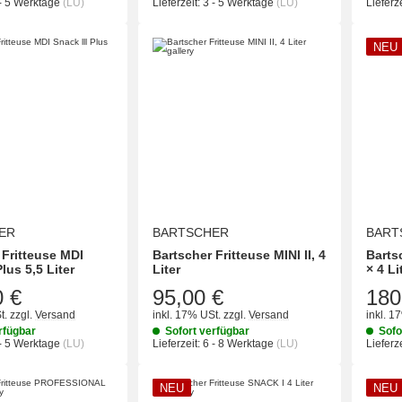
- 5 Werktage
(LU)
Lieferzeit:
3 - 5 Werktage
(LU)
Lieferze
NEU
ER
BARTSCHER
BART
 Fritteuse MDI
Bartscher Fritteuse MINI II, 4
Bartsc
Plus 5,5 Liter
Liter
× 4 Li
0 €
95,00 €
180
t.
zzgl.
Versand
inkl. 17% USt.
zzgl.
Versand
inkl. 1
rfügbar
Sofort verfügbar
Sofo
- 5 Werktage
(LU)
Lieferzeit:
6 - 8 Werktage
(LU)
Lieferze
NEU
NEU