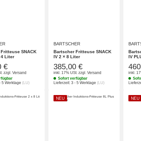
ER
BARTSCHER
BART
 Fritteuse SNACK
Bartscher Fritteuse SNACK
Barts
 4 Liter
IV 2 × 8 Liter
IV PLU
0 €
385,00 €
460
t.
zzgl.
Versand
inkl. 17% USt.
zzgl.
Versand
inkl. 1
rfügbar
Sofort verfügbar
Sofo
- 5 Werktage
(LU)
Lieferzeit:
3 - 5 Werktage
(LU)
Lieferze
NEU
NEU