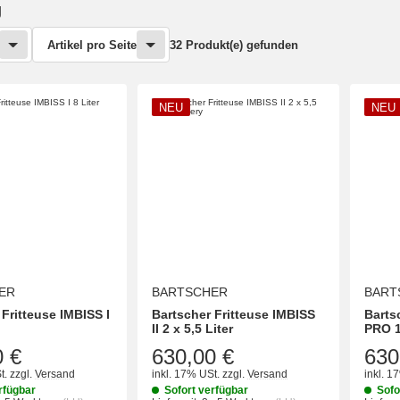
g
Artikel pro Seite
32 Produkt(e) gefunden
NEU
NEU
ER
BARTSCHER
BART
 Fritteuse IMBISS I
Bartscher Fritteuse IMBISS
Barts
II 2 x 5,5 Liter
PRO 
0 €
630,00 €
630
t.
zzgl.
Versand
inkl. 17% USt.
zzgl.
Versand
inkl. 1
rfügbar
Sofort verfügbar
Sofo