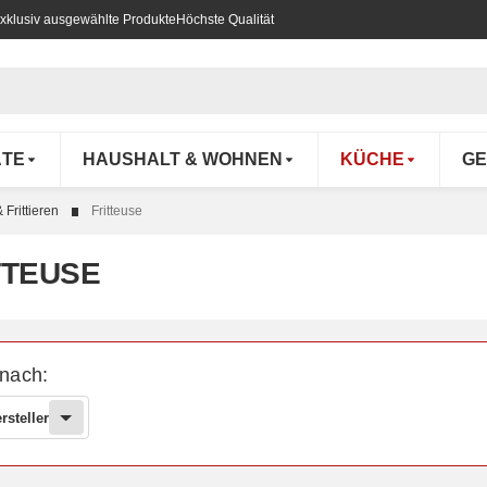
xklusiv ausgewählte Produkte
Höchste Qualität
ÄTE
HAUSHALT & WOHNEN
KÜCHE
GE
 Frittieren
Fritteuse
TTEUSE
 nach:
rsteller