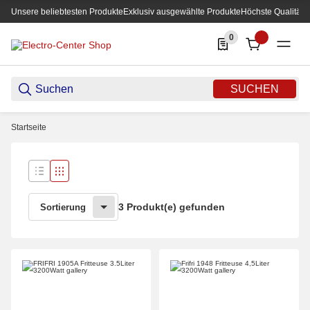
Unsere beliebtesten Produkte
Exklusiv ausgewählte Produkte
Höchste Qualität
0
0 Produkte in der List
SUCHEN
Startseite
3 Produkt(e) gefunden
Sortierung