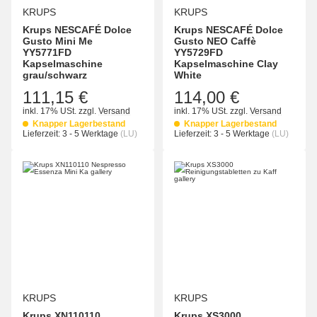
KRUPS
KRUPS
Krups NESCAFÉ Dolce
Krups NESCAFÉ Dolce
Gusto Mini Me
Gusto NEO Caffè
YY5771FD
YY5729FD
Kapselmaschine
Kapselmaschine Clay
grau/schwarz
White
111,15 €
114,00 €
inkl. 17% USt.
zzgl.
Versand
inkl. 17% USt.
zzgl.
Versand
Knapper Lagerbestand
Knapper Lagerbestand
Lieferzeit:
3 - 5 Werktage
(LU)
Lieferzeit:
3 - 5 Werktage
(LU)
KRUPS
KRUPS
Krups XN110110
Krups XS3000