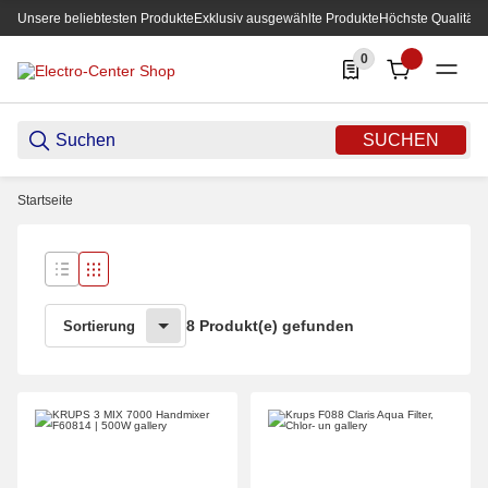
Unsere beliebtesten Produkte
Exklusiv ausgewählte Produkte
Höchste Qualität
0
0 Produkte in der List
SUCHEN
Startseite
8 Produkt(e) gefunden
Sortierung