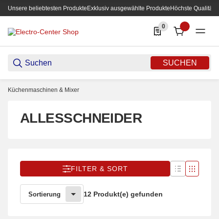
Unsere beliebtesten Produkte
Exklusiv ausgewählte Produkte
Höchste Qualität
0
0 Produkte in der List
SUCHEN
Küchenmaschinen & Mixer
ALLESSCHNEIDER
FILTER & SORT
12 Produkt(e) gefunden
Sortierung