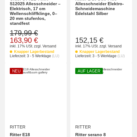
S12025 Allesschneider –
Allesschneider Elektro-
Elektrisch, 17 cm
Schneidemaschine
Wellenschliffklinge, 0–
Edelstahl Silber
20 mm stufenlos,
standfest
179,99 €
163,90 €
152,15 €
inkl. 17% USt.
zzgl.
Versand
inkl. 17% USt.
zzgl.
Versand
Knapper Lagerbestand
Knapper Lagerbestand
Lieferzeit:
3 - 5 Werktage
(LU)
Lieferzeit:
3 - 5 Werktage
(LU)
NEU
AUF LAGER
RITTER
RITTER
Ritter E18
Ritter serano 8