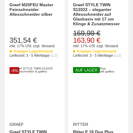
Graef M20FEU Master
Graef STYLE TWIN
Feinschneider
S12022 – eleganter
Allesschneider silber
Allesschneider auf
Glasbasis mit 17 cm
Klinge & Zusatzmesser
169,99 €
351,54 €
163,90 €
inkl. 17% USt.
zzgl.
Versand
inkl. 17% USt.
zzgl.
Versand
Knapper Lagerbestand
Knapper Lagerbestand
Lieferzeit:
3 - 5 Werktage
(LU)
Lieferzeit:
3 - 5 Werktage
(LU)
AUF LAGER
-9%
GRAEF
RITTER
Graef STYLE TWIN
Ritter E 16 Duo Plus