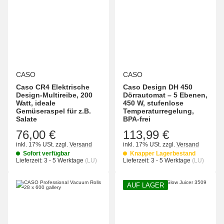
CASO
CASO
Caso CR4 Elektrische
Caso Design DH 450
Design-Multireibe, 200
Dörrautomat – 5 Ebenen,
Watt, ideale
450 W, stufenlose
Gemüseraspel für z.B.
Temperaturregelung,
Salate
BPA-frei
76,00 €
113,99 €
inkl. 17% USt.
zzgl.
Versand
inkl. 17% USt.
zzgl.
Versand
Sofort verfügbar
Knapper Lagerbestand
Lieferzeit:
3 - 5 Werktage
(LU)
Lieferzeit:
3 - 5 Werktage
(LU)
AUF LAGER