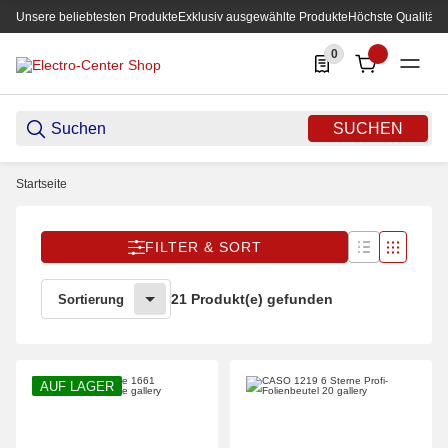
Unsere beliebtesten Produkte
Exklusiv ausgewählte Produkte
Höchste Qualität
0
0 Produkte in der List
SUCHEN
Startseite
FILTER & SORT
21 Produkt(e) gefunden
Sortierung
AUF LAGER