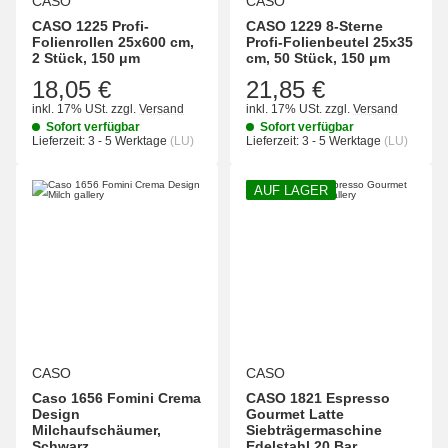
CASO
CASO
CASO 1225 Profi-
CASO 1229 8-Sterne
Folienrollen 25x600 cm,
Profi-Folienbeutel 25x35
2 Stück, 150 μm
cm, 50 Stück, 150 μm
18,05 €
21,85 €
inkl. 17% USt.
zzgl.
Versand
inkl. 17% USt.
zzgl.
Versand
Sofort verfügbar
Sofort verfügbar
Lieferzeit:
3 - 5 Werktage
(LU)
Lieferzeit:
3 - 5 Werktage
(LU)
AUF LAGER
CASO
CASO
Caso ‎1656 Fomini Crema
CASO 1821 Espresso
Design
Gourmet Latte
Milchaufschäumer,
Siebträgermaschine
Schwarz
Edelstahl 20 Bar