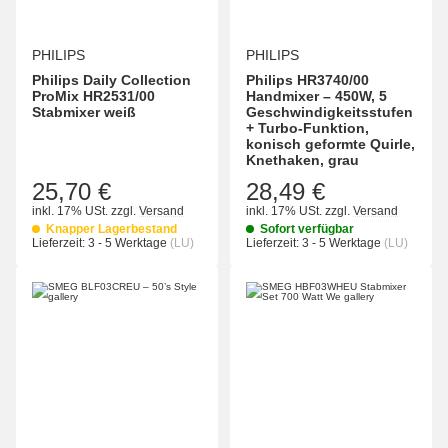
PHILIPS
PHILIPS
Philips Daily Collection
Philips HR3740/00
ProMix HR2531/00
Handmixer – 450W, 5
Stabmixer weiß
Geschwindigkeitsstufen
+ Turbo-Funktion,
konisch geformte Quirle,
Knethaken, grau
25,70 €
28,49 €
inkl. 17% USt.
zzgl.
Versand
inkl. 17% USt.
zzgl.
Versand
Knapper Lagerbestand
Sofort verfügbar
Lieferzeit:
3 - 5 Werktage
(LU)
Lieferzeit:
3 - 5 Werktage
(LU)