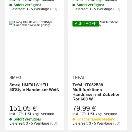
Sofort verfügbar
Sofort verfügbar
Lieferzeit:
3 - 5 Werktage
(LU)
Lieferzeit:
3 - 5 Werktage
(LU)
AUF LAGER
SMEG
TEFAL
Smeg HMF01WHEU
Tefal HT652538
50'Style Handmixer Weiß
Multifunktions
Handmixer mit Zubehör
Rot 600 W
151,05 €
79,99 €
inkl. 17% USt.
zzgl.
Versand
inkl. 17% USt.
zzgl.
Versand
Sofort verfügbar
Knapper Lagerbestand
Lieferzeit:
3 - 5 Werktage
(LU)
Lieferzeit:
3 - 5 Werktage
(LU)