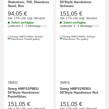
Stabmixer, 700, Stainless
50'Style Handmixer
Steel, Rot
Schwarz
94,05 €
151,05 €
inkl. 17% USt.
zzgl.
Versand
inkl. 17% USt.
zzgl.
Versand
Sofort verfügbar
Sofort verfügbar
Lieferzeit:
3 - 5 Werktage
(LU)
Lieferzeit:
3 - 5 Werktage
(LU)
SMEG
SMEG
Smeg HMF01PBEU
Smeg HMF01RDEU
50'Style Handmixer
50'Style Handmixer Rot
Pastellblau
151,05 €
151,05 €
inkl. 17% USt.
zzgl.
Versand
inkl. 17% USt.
zzgl.
Versand