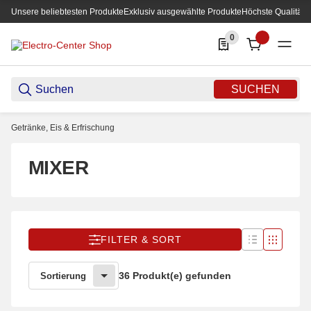
Unsere beliebtesten Produkte
Exklusiv ausgewählte Produkte
Höchste Qualität
0
0 Produkte in der List
SUCHEN
Getränke, Eis & Erfrischung
MIXER
FILTER & SORT
36 Produkt(e) gefunden
Sortierung